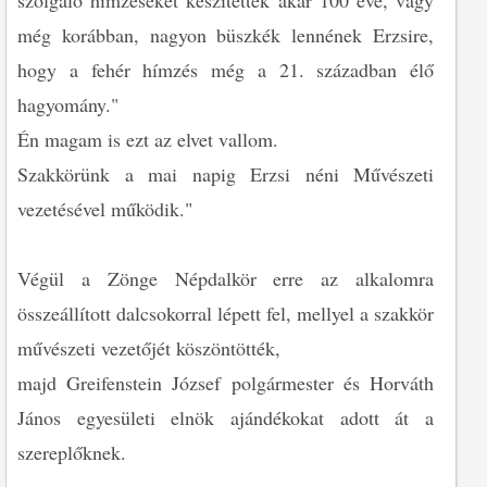
szolgáló hímzéseket készítették akár 100 éve, vagy
még korábban, nagyon büszkék lennének Erzsire,
hogy a fehér hímzés még a 21. században élő
hagyomány."
Én magam is ezt az elvet vallom.
Szakkörünk a mai napig Erzsi néni Művészeti
vezetésével működik."
Végül a Zönge Népdalkör erre az alkalomra
összeállított dalcsokorral lépett fel, mellyel a szakkör
művészeti vezetőjét köszöntötték,
majd Greifenstein József polgármester és Horváth
János egyesületi elnök ajándékokat adott át a
szereplőknek.