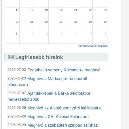
17
18
19
20
21
22
23
24
25
26
27
28
29
30
31
1
2
3
4
5
6
eseménynaptár nagyban
Legfrissebb híreink
2026-07-23
Fogathajtó verseny Kölesden - meghívó
2026-07-23
Meghívó a Marica grófnő operett
előadására
2026-07-07
Ajándékképek a Bárka alkotótábor
művészeitől 2026
2026-06-29
Meghívó az Alkotótábor záró kiállítására
2026-05-29
Meghívó a XV. Kölesdi Falunapra
2026-05-29
Meghívó a szabadtéri színpad színházi