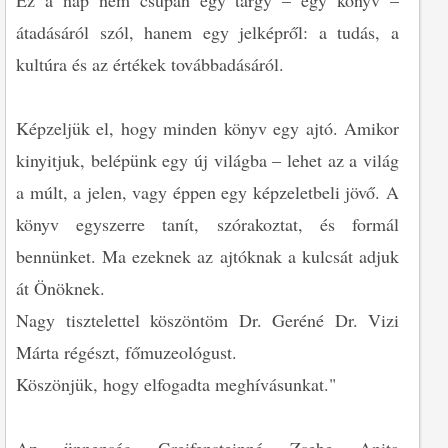
Ez a nap nem csupán egy tárgy – egy könyv –
átadásáról szól, hanem egy jelképről: a tudás, a
kultúra és az értékek továbbadásáról.
Képzeljük el, hogy minden könyv egy ajtó. Amikor
kinyitjuk, belépünk egy új világba – lehet az a világ
a múlt, a jelen, vagy éppen egy képzeletbeli jövő. A
könyv egyszerre tanít, szórakoztat, és formál
bennünket. Ma ezeknek az ajtóknak a kulcsát adjuk
át Önöknek.
Nagy tisztelettel köszöntöm Dr. Geréné Dr. Vizi
Márta régészt, főmuzeológust.
Köszönjük, hogy elfogadta meghívásunkat."