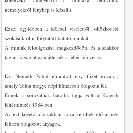
kötények), amelyekről a mintákat lerajzolta,
némelyekről fénykép is készült.
Ezzel egyidőben a kölesdi viseletről, öltözködési
szokásokról is folytatott kutató munkát.
A minták feldolgozása megkezdődött, és a szakkör
tagjai folyamatosan áttértek a fehér hímzésre.
Dr. Németh Pálné elindított egy füzetsorozatot,
amely Tolna megye népi hímzéseit dolgozta fel.
Ennek a sorozatnak hatodik tagja volt a Kölesdi
fehérhímzés 1984-ben.
Az ezt követő időszakban sorra kerültek elő a még
felnem dolgozott anyagok.