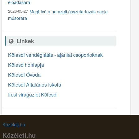
előadására
2026-05-27
Meghívó a nemzeti összetartozás napja
műsorára
Linkek
Kölesdi vendéglátás - ajánlat csoportoknak
Kölesd honlapja
Kölesdi Óvoda
Kölesdi Általános Iskola
Ircsi virágüzlet Kölesd
Közéleti.hu
Közéleti.hu