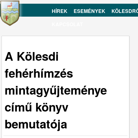
HÍREK
ESEMÉNYEK
KÖLESDR
KAPCSOLAT
A Kölesdi
fehérhímzés
mintagyűjteménye
című könyv
bemutatója