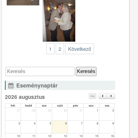
1
2
Következő
Eseménynaptár
2026 augusztus
ma
hét
kedd
sze
csüt
pén
szo
vas
27
28
29
30
31
1
2
3
4
5
6
7
8
9
10
11
12
13
14
15
16