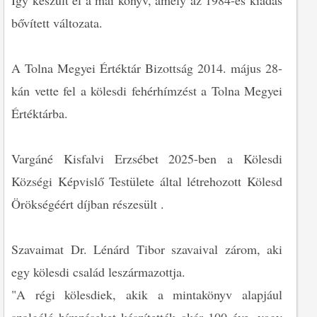
Így készült el a mai könyv, amely az 1984-es kiadás
bővített változata.
A Tolna Megyei Értéktár Bizottság 2014. május 28-
kán vette fel a kölesdi fehérhímzést a Tolna Megyei
Értéktárba.
Vargáné Kisfalvi Erzsébet 2025-ben a Kölesdi
Községi Képvislő Testülete által létrehozott Kölesd
Örökségéért díjban részesült .
Szavaimat Dr. Lénárd Tibor szavaival zárom, aki
egy kölesdi család leszármazottja.
"A régi kölesdiek, akik a mintakönyv alapjául