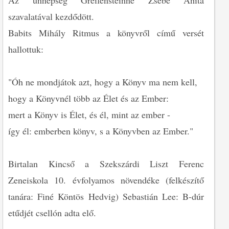
Az ünnepség Greifensteinné Zsebe Anita
szavalatával kezdődött.
Babits Mihály Ritmus a könyvről című versét
hallottuk:
"Óh ne mondjátok azt, hogy a Könyv ma nem kell,
hogy a Könyvnél több az Élet és az Ember:
mert a Könyv is Élet, és él, mint az ember -
így él: emberben könyv, s a Könyvben az Ember."
Birtalan Kincső a Szekszárdi Liszt Ferenc
Zeneiskola 10. évfolyamos növendéke (felkészítő
tanára: Finé Köntös Hedvig) Sebastián Lee: B-dúr
etűdjét csellón adta elő.