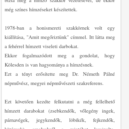
bízta meg a hímző szakkör vezetésével, de ekkor
még színes hímzéseket készítettek.
1978-ban a honismereti szakkörnek volt egy
kiállítása, "Amit megőriztünk" címmel. Itt látta meg
a fehérrel hímzett viseleti darbokat.
Ekkor fogalmazódott meg a gondolat, hogy
Kölesden is van hagyománya a hímzésnek.
Ezt a tényt erősítette meg Dr. Németh Pálné
népművész, megyei népművészeti szakreferens.
Ezt követően kezdte felkutatni a még fellelhető
hímzett darabokat (zsebkendők, vőlegény ingek,
párnavégek, jegykendők, löbikék, fejkendők,