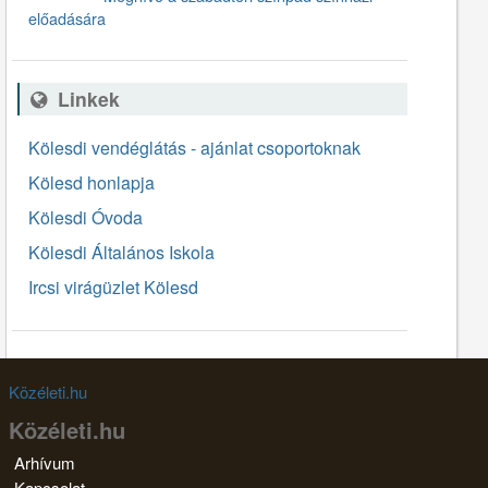
előadására
Linkek
Kölesdi vendéglátás - ajánlat csoportoknak
Kölesd honlapja
Kölesdi Óvoda
Kölesdi Általános Iskola
Ircsi virágüzlet Kölesd
Közéleti.hu
Közéleti.hu
Arhívum
Kapcsolat