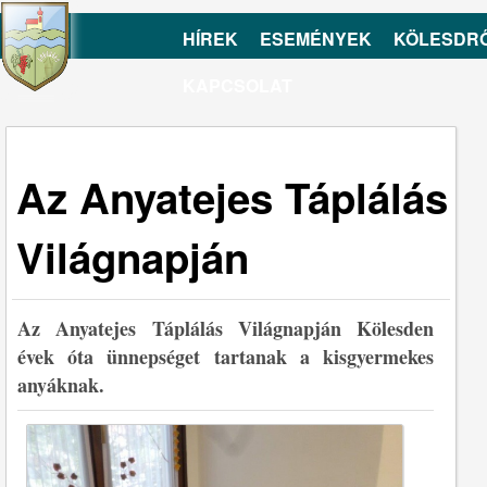
HÍREK
ESEMÉNYEK
KÖLESDR
KAPCSOLAT
Az Anyatejes Táplálás
Világnapján
Az Anyatejes Táplálás Világnapján Kölesden
évek óta ünnepséget tartanak a kisgyermekes
anyáknak.