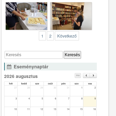
1
2
Következő
Eseménynaptár
2026 augusztus
ma
hét
kedd
sze
csüt
pén
szo
vas
27
28
29
30
31
1
2
3
4
5
6
7
8
9
10
11
12
13
14
15
16