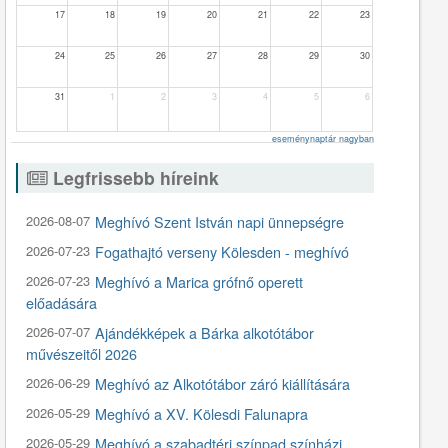
17
18
19
20
21
22
23
24
25
26
27
28
29
30
31
1
2
3
4
5
6
eseménynaptár nagyban
Legfrissebb híreink
2026-08-07
Meghívó Szent István napi ünnepségre
2026-07-23
Fogathajtó verseny Kölesden - meghívó
2026-07-23
Meghívó a Marica grófnő operett
előadására
2026-07-07
Ajándékképek a Bárka alkotótábor
művészeitől 2026
2026-06-29
Meghívó az Alkotótábor záró kiállítására
2026-05-29
Meghívó a XV. Kölesdi Falunapra
2026-05-29
Meghívó a szabadtéri színpad színházi