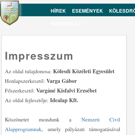
HÍREK
ESEMÉNYEK
KÖLESDR
KAPCSOLAT
Impresszum
Kölesdi Közéleti Egyesület
Az oldal tulajdonosa:
Varga Gábor
Honlapszerkesztő:
Vargáné Kisfalvi Erzsébet
Főszerkesztő:
Idealap Kft.
Az oldal fejlesztője:
Köszönetet mondunk a
Nemzeti Civil
Alapprogramnak
, amely pályázati támogatásával