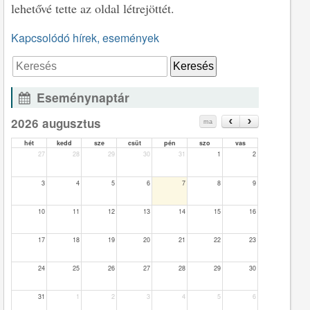
lehetővé tette az oldal létrejöttét.
Kapcsolódó hírek, események
Eseménynaptár
2026 augusztus
ma
hét
kedd
sze
csüt
pén
szo
vas
27
28
29
30
31
1
2
3
4
5
6
7
8
9
10
11
12
13
14
15
16
17
18
19
20
21
22
23
24
25
26
27
28
29
30
31
1
2
3
4
5
6