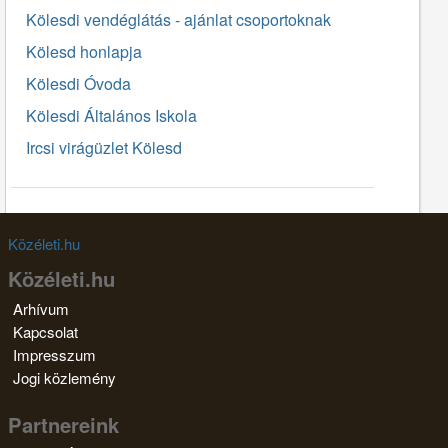
Kölesdi vendéglátás - ajánlat csoportoknak
Kölesd honlapja
Kölesdi Óvoda
Kölesdi Általános Iskola
Ircsi virágüzlet Kölesd
Közéleti.hu
Közéleti.hu
Arhívum
Kapcsolat
Impresszum
Jogi közlemény
Partnereink