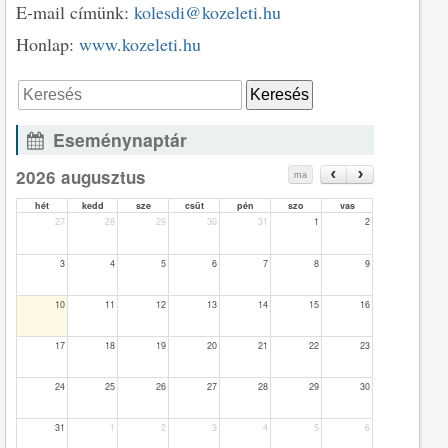
E-mail címünk:
kolesdi@kozeleti.hu
Honlap:
www.kozeleti.hu
Eseménynaptár
2026 augusztus
ma
hét
kedd
sze
csüt
pén
szo
vas
27
28
29
30
31
1
2
3
4
5
6
7
8
9
10
11
12
13
14
15
16
17
18
19
20
21
22
23
24
25
26
27
28
29
30
31
1
2
3
4
5
6