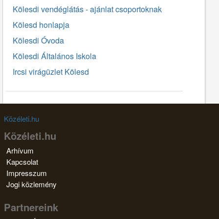
Kölesdi vendéglátás - ajánlat csoportoknak
Kölesd honlapja
Kölesdi Óvoda
Kölesdi Általános Iskola
Ircsi virágüzlet Kölesd
Közéleti.hu
Közéleti.hu
Arhívum
Kapcsolat
Impresszum
Jogi közlemény
Partnereink