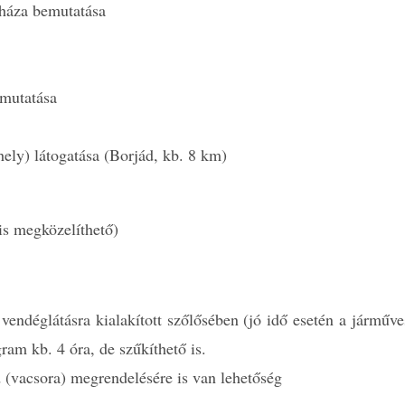
háza bemutatása
emutatása
ely) látogatása (Borjád, kb. 8 km)
 is megközelíthető)
s vendéglátásra kialakított szőlősében (jó idő esetén a járműve
gram kb. 4 óra, de szűkíthető is.
 (vacsora) megrendelésére is van lehetőség