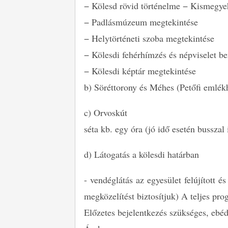
− Kölesd rövid történelme − Kismegye
− Padlásmúzeum megtekintése
− Helytörténeti szoba megtekintése
− Kölesdi fehérhímzés és népviselet b
− Kölesdi képtár megtekintése
b) Söréttorony és Méhes (Petőfi emlékh
c) Orvoskút
séta kb. egy óra (jó idő esetén busszal
d) Látogatás a kölesdi határban
- vendéglátás az egyesület felújított é
megközelítést biztosítjuk) A teljes pro
Előzetes bejelentkezés szükséges, ebéd