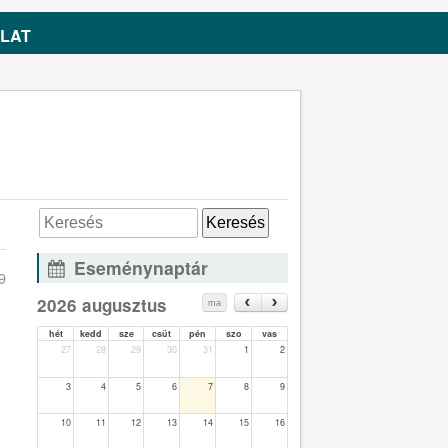
LAT
Eseménynaptár
9
2026 augusztus
ma
hét
kedd
sze
csüt
pén
szo
vas
27
28
29
30
31
1
2
3
4
5
6
7
8
9
10
11
12
13
14
15
16