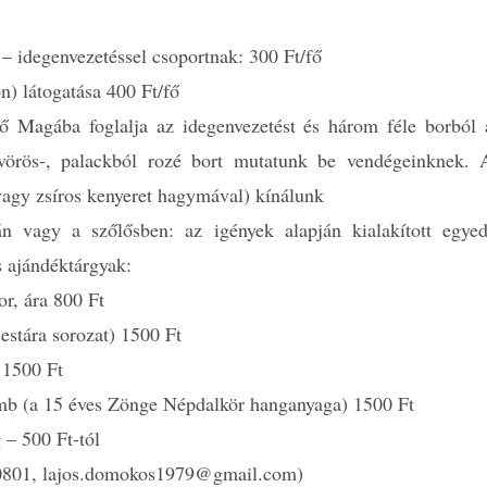
 idegenvezetéssel csoportnak: 300 Ft/fő
) látogatása 400 Ft/fő
ő Magába foglalja az idegenvezetést és három féle borból 
 vörös-, palackból rozé bort mutatunk be vendégeinknek. 
vagy zsíros kenyeret hagymával) kínálunk
n vagy a szőlősben: az igények alapján kialakított egyed
s ajándéktárgyak:
or, ára 800 Ft
stára sorozat) 1500 Ft
 1500 Ft
amb (a 15 éves Zönge Népdalkör hanganyaga) 1500 Ft
 – 500 Ft-tól
-0801, lajos.domokos1979@gmail.com)