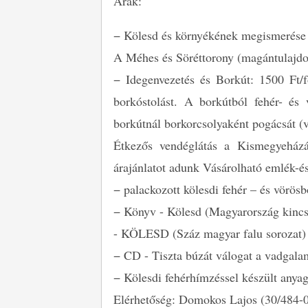
Árak:
− Kölesd és környékének megismerése –
A Méhes és Söréttorony (magántulajdon
− Idegenvezetés és Borkút: 1500 Ft/f
borkóstolást. A borkútból fehér- és
borkútnál borkorcsolyaként pogácsát (
Étkezős vendéglátás a Kismegyeházá
árajánlatot adunk Vásárolható emlék-é
− palackozott kölesdi fehér – és vörösb
− Könyv - Kölesd (Magyarország kincse
- KÖLESD (Száz magyar falu sorozat)
− CD - Tiszta búzát válogat a vadgal
− Kölesdi fehérhímzéssel készült anyag
Elérhetőség: Domokos Lajos (30/484