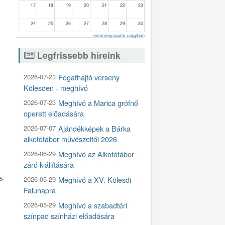
17
18
19
20
21
22
23
24
25
26
27
28
29
30
eseménynaptár nagyban
31
1
2
3
4
5
6
Legfrissebb híreink
2026-07-23
Fogathajtó verseny
Kölesden - meghívó
2026-07-23
Meghívó a Marica grófnő
operett előadására
2026-07-07
Ajándékképek a Bárka
alkotótábor művészeitől 2026
2026-06-29
Meghívó az Alkotótábor
záró kiállítására
s
2026-05-29
Meghívó a XV. Kölesdi
Falunapra
2026-05-29
Meghívó a szabadtéri
színpad színházi előadására