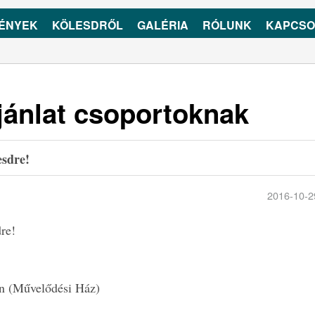
ÉNYEK
KÖLESDRŐL
GALÉRIA
RÓLUNK
KAPCSO
jánlat csoportoknak
esdre!
2016-10-2
re!
án (Művelődési Ház)