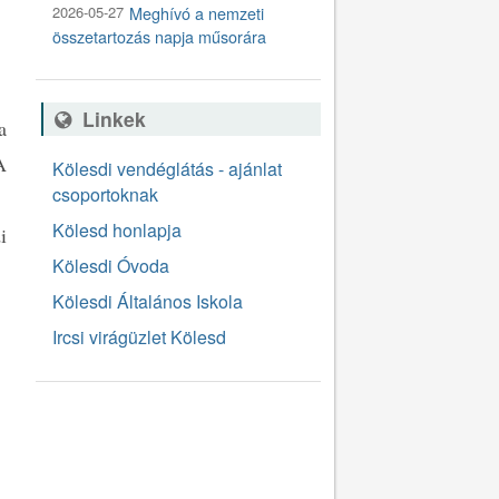
2026-05-27
Meghívó a nemzeti
összetartozás napja műsorára
Linkek
a
A
Kölesdi vendéglátás - ajánlat
csoportoknak
Kölesd honlapja
i
Kölesdi Óvoda
Kölesdi Általános Iskola
Ircsi virágüzlet Kölesd