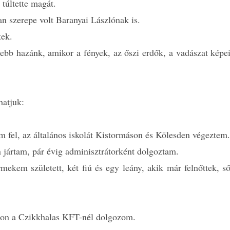
 túltette magát.
an szerepe volt Baranyai Lászlónak is.
tek.
ebb hazánk, amikor a fények, az őszi erdők, a vadászat képei
hatjuk:
 fel, az általános iskolát Kistormáson és Kölesden végeztem.
 jártam, pár évig adminisztrátorként dolgoztam.
kem született, két fiú és egy leány, akik már felnőttek, ső
ádon a Czikkhalas KFT-nél dolgozom.