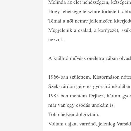
Melinda az élet nehézségein, kétségein
Hogy tehetsége felszínre törhetett, abb
Témái a női nemre jellemzően kiterjed
Megjelenik a család, a környezet, szűk
nézzük.
A kiállító művész önéletrajzában olvas
1966-ban születtem, Kistormáson nőtem
Szekszárdon gép- és gyorsíró iskolában
1985-ben mentem férjhez, három gyerme
már van egy csodás unokám is.
Több helyen dolgoztam.
Voltam dajka, varrónő, jelenleg Vars