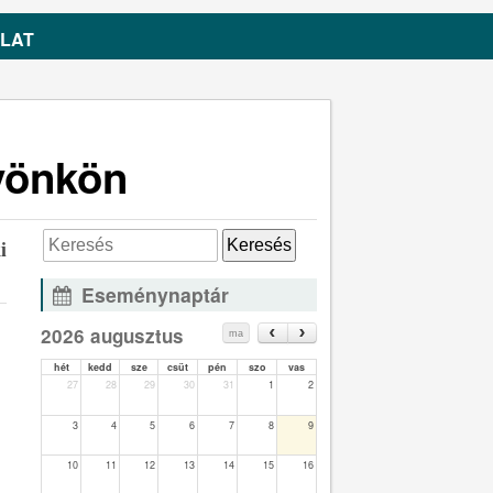
LAT
Gyönkön
i
Eseménynaptár
2026 augusztus
ma
hét
kedd
sze
csüt
pén
szo
vas
27
28
29
30
31
1
2
3
4
5
6
7
8
9
10
11
12
13
14
15
16