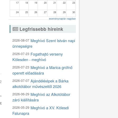
17
18
19
20
21
22
23
24
25
26
27
28
29
30
eseménynaptár nagyban
31
1
2
3
4
5
6
Legfrissebb híreink
2026-08-07
Meghívó Szent István napi
ünnepségre
2026-07-23
Fogathajtó verseny
Kölesden - meghívó
2026-07-23
Meghívó a Marica grófnő
operett előadására
2026-07-07
Ajándékképek a Bárka
2
alkotótábor művészeitől 2026
,
2026-06-29
Meghívó az Alkotótábor
záró kiállítására
t
2026-05-29
Meghívó a XV. Kölesdi
Falunapra