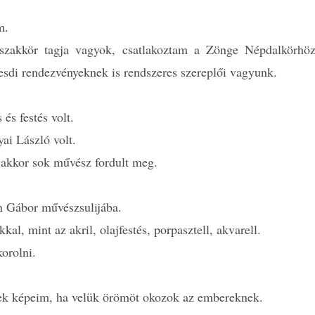
m.
szakkör tagja vagyok, csatlakoztam a Zönge Népdalkörhöz
ölesdi rendezvényeknek is rendszeres szereplői vagyunk.
és festés volt.
ai László volt.
n akkor sok művész fordult meg.
n Gábor művészsulijába.
al, mint az akril, olajfestés, porpasztell, akvarell.
orolni.
nek képeim, ha velük örömöt okozok az embereknek.