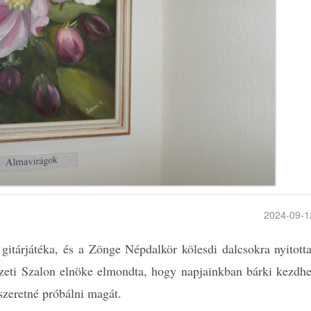
2024-09-1
gitárjátéka, és a Zönge Népdalkör kölesdi dalcsokra nyitotta
eti Szalon elnöke elmondta, hogy napjainkban bárki kezdhe
szeretné próbálni magát.