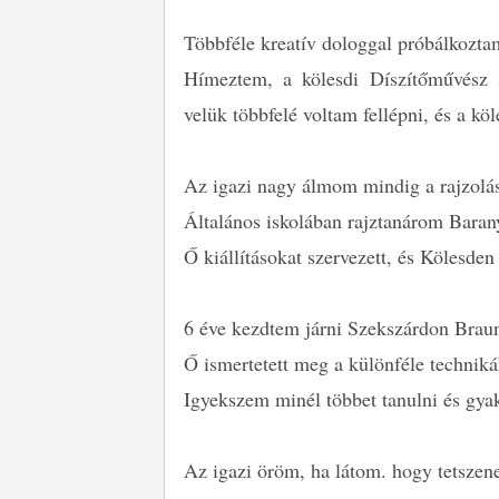
Többféle kreatív dologgal próbálkozta
Hímeztem, a kölesdi Díszítőművész 
velük többfelé voltam fellépni, és a k
Az igazi nagy álmom mindig a rajzolás 
Általános iskolában rajztanárom Barany
Ő kiállításokat szervezett, és Kölesde
6 éve kezdtem járni Szekszárdon Brau
Ő ismertetett meg a különféle technikákk
Igyekszem minél többet tanulni és gyak
Az igazi öröm, ha látom. hogy tetsze