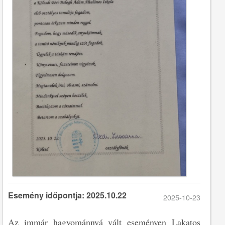
Esemény időpontja: 2025.10.22
2025-10-23
Az immár hagyománnyá vált eseményen Lakatos