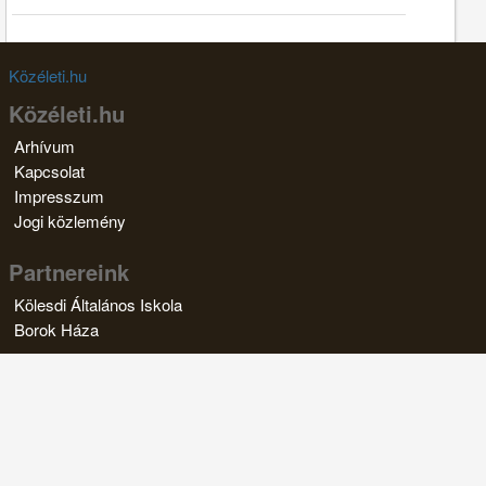
Közéleti.hu
Közéleti.hu
Arhívum
Kapcsolat
Impresszum
Jogi közlemény
Partnereink
Kölesdi Általános Iskola
Borok Háza