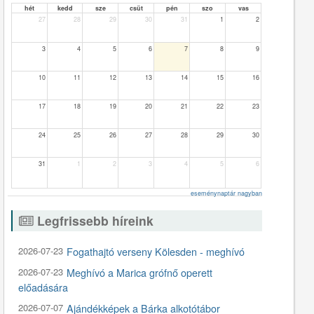
hét
kedd
sze
csüt
pén
szo
vas
27
28
29
30
31
1
2
3
4
5
6
7
8
9
10
11
12
13
14
15
16
17
18
19
20
21
22
23
24
25
26
27
28
29
30
31
1
2
3
4
5
6
eseménynaptár nagyban
Legfrissebb híreink
2026-07-23
Fogathajtó verseny Kölesden - meghívó
2026-07-23
Meghívó a Marica grófnő operett
előadására
2026-07-07
Ajándékképek a Bárka alkotótábor