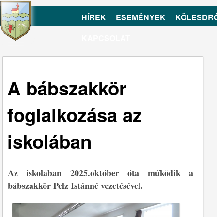
HÍREK
ESEMÉNYEK
KÖLESDR
KAPCSOLAT
A bábszakkör
foglalkozása az
iskolában
Az iskolában 2025.október óta működik a
bábszakkör Pelz Istánné vezetésével.