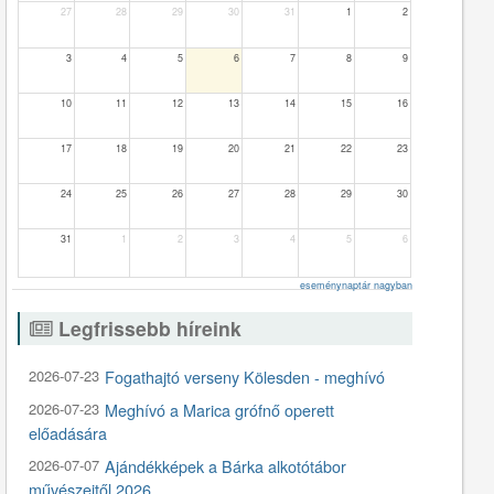
27
28
29
30
31
1
2
3
4
5
6
7
8
9
10
11
12
13
14
15
16
17
18
19
20
21
22
23
24
25
26
27
28
29
30
31
1
2
3
4
5
6
eseménynaptár nagyban
Legfrissebb híreink
2026-07-23
Fogathajtó verseny Kölesden - meghívó
2026-07-23
Meghívó a Marica grófnő operett
előadására
2026-07-07
Ajándékképek a Bárka alkotótábor
művészeitől 2026