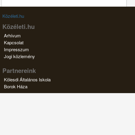
Közéleti.hu
Közéleti.hu
Arhívum
Kapcsolat
Impresszum
Jogi közlemény
Partnereink
Kölesdi Általános Iskola
Borok Háza