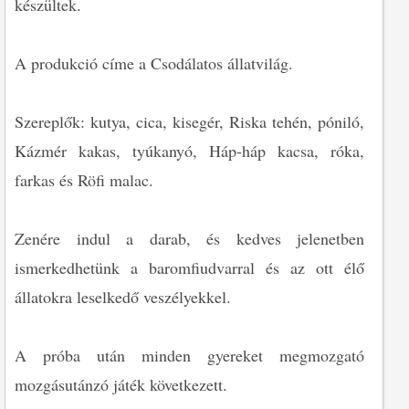
készültek.
A produkció címe a Csodálatos állatvilág.
Szereplők: kutya, cica, kisegér, Riska tehén, póniló,
Kázmér kakas, tyúkanyó, Háp-háp kacsa, róka,
farkas és Röfi malac.
Zenére indul a darab, és kedves jelenetben
ismerkedhetünk a baromfiudvarral és az ott élő
állatokra leselkedő veszélyekkel.
A próba után minden gyereket megmozgató
mozgásutánzó játék következett.