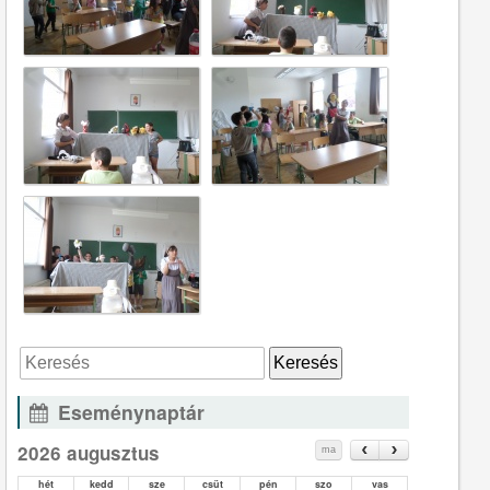
Eseménynaptár
2026 augusztus
ma
hét
kedd
sze
csüt
pén
szo
vas