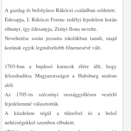
A gazdag és befolyásos Rákóczi családban született.
Édesapja, I. Rákóczi Ferenc erdélyi fejedelem korán
elhunyt, így édesanyja, Zrínyi Ilona nevelte.
Neveltetése során jezsuita iskolákban tanult, majd
korának egyik legműveltebb főnemesévé vált.
1703-ban a bujdosó kurucok élére állt, hogy
felszabadítsa Magyarországot a Habsburg uralom
alól.
Az 1705-ös szécsényi országgyűlésen vezérlő
fejedelemmé választották.
A küzdelem végül a túlerővel és a belső
nehézségekkel szemben elbukott.