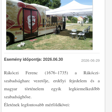
Esemény időpontja: 2026.06.30
2026-06-29
Rákóczi Ferenc (1676–1735) a Rákóczi-
szabadságharc vezetője, erdélyi fejedelem és a
magyar történelem egyik legkiemelkedőbb
szabadsághőse.
Életének legfontosabb mérföldkövei: