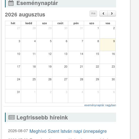
Eseménynaptár
2026 augusztus
ma
hét
kedd
sze
csüt
pén
szo
vas
27
28
29
30
31
1
2
3
4
5
6
7
8
9
10
11
12
13
14
15
16
17
18
19
20
21
22
23
24
25
26
27
28
29
30
31
1
2
3
4
5
6
eseménynaptár nagyban
Legfrissebb híreink
2026-08-07
Meghívó Szent István napi ünnepségre