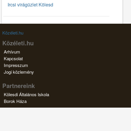
Ircsi virágüzlet Kölesd
Közéleti.hu
Közéleti.hu
Arhívum
Kapcsolat
Impresszum
Jogi közlemény
Partnereink
Kölesdi Általános Iskola
Borok Háza