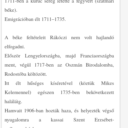
1711-ben a kuruc sereg letette a fegyvert (szatmári
béke).
Emigrációban élt 1711–1735.
A béke feltételeit Rákóczi nem volt hajlandó
elfogadni.
Először Lengyelországba, majd Franciaországba
ment, végül 1717-ben az Oszmán Birodalomba,
Rodostóba költözött.
Itt élt hűséges kíséretével (köztük Mikes
Kelemennel) egészen 1735-ben bekövetkezett
haláláig.
Hamvait 1906-ban hozták haza, és helyezték végső
nyugalomra a kassai Szent Erzsébet-