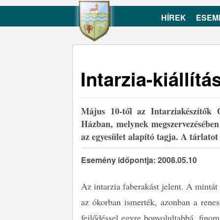
HÍREK
ESEM
Intarzia-kiállítá
Május 10-től az Intarziakészítők O
Házban, melynek megszervezésében v
az egyesület alapító tagja. A tárlato
Esemény időpontja: 2008.05.10
Az intarzia faberakást jelent. A mintá
az ókorban ismerték, azonban a renesz
fejlődéssel egyre bonyolultabbá, finom