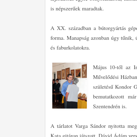
is népszerűek maradtak.
A XX. században a bútorgyártás gépes
forma. Manapság azonban úgy tűnik, új
és faburkolatokra.
Május 10-től az In
Művelődési Házban,
születésű Kondor Gá
bemutatkozott má
Szentendrén is.
A tárlatot Varga Sándor nyitotta me
Kata gitáron játszott, Dávid Ádám verse