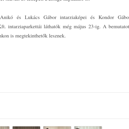
 Anikó és Lukács Gábor intarziaképei és Kondor Gábo
ft. intarziaparkettái láthatók még május 23-ig. A bemutatot
nkon is megtekinthetők lesznek.