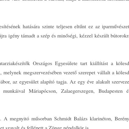
ítésének hatására szinte teljesen eltűnt ez az iparművészet
ra igény támadt a szép és minőségi, kézzel készült bútorokr
tarziakészítők Országos Egyesülete tart kiállítást a kölesd
 melynek megszervezésében vezető szerepet vállalt a kölesd
bor, az egyesület alapító tagja. Az egy éve alakult szerveze
r munkáival Máriapócson, Zalaegerszegen, Budapesten é
g. A megnyitó műsorban Schmidt Balázs klarinéton, Berény
t szavalt és fellépett a Zönge népdalkör is.