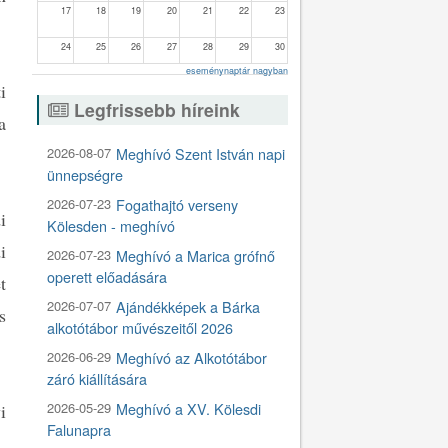
17
18
19
20
21
22
23
24
25
26
27
28
29
30
eseménynaptár nagyban
31
1
2
3
4
5
6
i
Legfrissebb híreink
a
2026-08-07
Meghívó Szent István napi
ünnepségre
2026-07-23
Fogathajtó verseny
i
Kölesden - meghívó
i
2026-07-23
Meghívó a Marica grófnő
operett előadására
t
2026-07-07
Ajándékképek a Bárka
s
alkotótábor művészeitől 2026
2026-06-29
Meghívó az Alkotótábor
záró kiállítására
2026-05-29
Meghívó a XV. Kölesdi
i
Falunapra