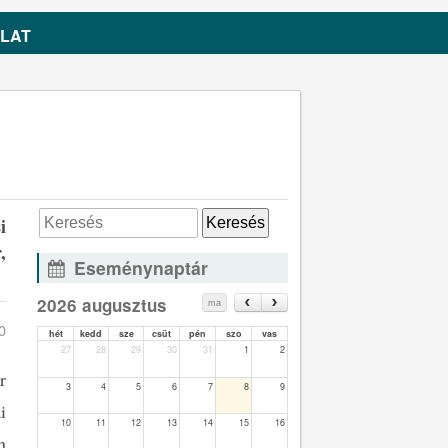
LAT
i
,
Eseménynaptár
2026 augusztus
ma
0
hét
kedd
sze
csüt
pén
szo
vas
27
28
29
30
31
1
2
r
3
4
5
6
7
8
9
i
10
11
12
13
14
15
16
n