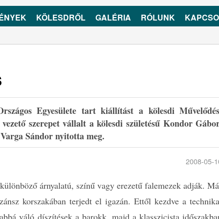
ÉNYEK
KÖLESDRŐL
GALÉRIA
RÓLUNK
KAPCSO
s
rszágos Egyesülete tart kiállítást a kölesdi Művelődés
ezető szerepet vállalt a kölesdi születésű Kondor Gábor
t Varga Sándor nyitotta meg.
2008-05-1
t különböző árnyalatú, színű vagy erezetű falemezek adják. Má
ánsz korszakában terjedt el igazán. Ettől kezdve a technika
abbá váló díszítések a barokk, majd a klasszicista időszakba