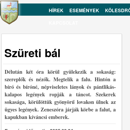
HÍREK
ESEMÉNYEK
KÖLESDR
KAPCSOLAT
Szüreti bál
Délután két óra körül gyülekezik a sokaság:
szereplők és nézők. Megtelik a falu. Hintón a
bíró és bíróné, népviseletes lányok és pántlikás-
kalapos legények ropják a táncot. Szekerek
sokasága, körülöttük gyönyörű lovakon ülnek az
ügyes legények. Zeneszóra járják körbe a falut, a
kapukban kíváncsi emberek.