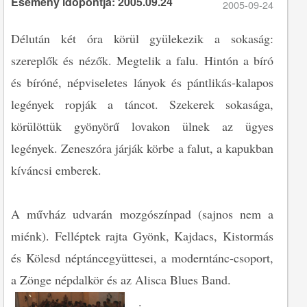
Esemény időpontja: 2005.09.24
2005-09-24
Délután két óra körül gyülekezik a sokaság:
szereplők és nézők. Megtelik a falu. Hintón a bíró
és bíróné, népviseletes lányok és pántlikás-kalapos
legények ropják a táncot. Szekerek sokasága,
körülöttük gyönyörű lovakon ülnek az ügyes
legények. Zeneszóra járják körbe a falut, a kapukban
kíváncsi emberek.
A művház udvarán mozgószínpad (sajnos nem a
miénk). Felléptek rajta Gyönk, Kajdacs, Kistormás
és Kölesd néptáncegyüttesei, a moderntánc-csoport,
a Zönge népdalkör és az Alisca Blues Band.
.