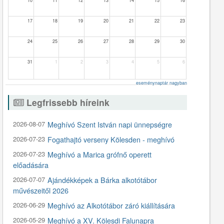
10
11
12
13
14
15
16
17
18
19
20
21
22
23
24
25
26
27
28
29
30
31
1
2
3
4
5
6
eseménynaptár nagyban
Legfrissebb híreink
2026-08-07
Meghívó Szent István napi ünnepségre
2026-07-23
Fogathajtó verseny Kölesden - meghívó
2026-07-23
Meghívó a Marica grófnő operett
előadására
2026-07-07
Ajándékképek a Bárka alkotótábor
művészeitől 2026
2026-06-29
Meghívó az Alkotótábor záró kiállítására
2026-05-29
Meghívó a XV. Kölesdi Falunapra