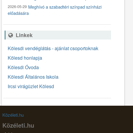
2026-05-29
Meghívó a szabadtéri színpad színházi
előadására
Linkek
Kölesdi vendéglátás - ajánlat csoportoknak
Kölesd honlapja
Kölesdi Óvoda
Kölesdi Általános Iskola
Ircsi virágüzlet Kölesd
Közéleti.hu
Közéleti.hu