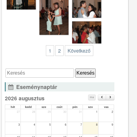
1
2
Következő
Eseménynaptár
2026 augusztus
ma
hét
kedd
sze
csüt
pén
szo
vas
27
28
29
30
31
1
2
3
4
5
6
7
8
9