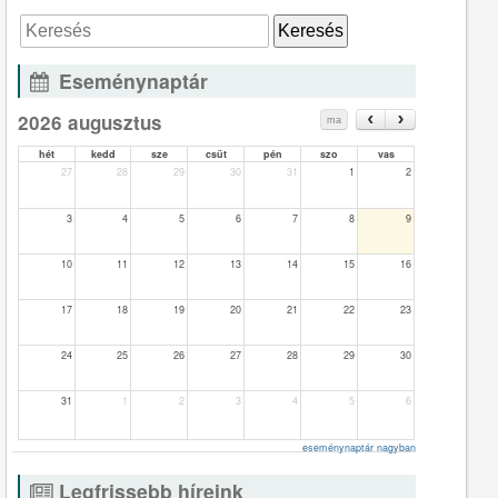
Eseménynaptár
2026 augusztus
ma
hét
kedd
sze
csüt
pén
szo
vas
27
28
29
30
31
1
2
3
4
5
6
7
8
9
10
11
12
13
14
15
16
17
18
19
20
21
22
23
24
25
26
27
28
29
30
31
1
2
3
4
5
6
eseménynaptár nagyban
Legfrissebb híreink