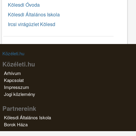
Kölesdi Óvoda
Kölesdi Általános Iskola
Ircsi virágüzlet Kölesd
Közéleti.hu
Közéleti.hu
Arhívum
Kapcsolat
Impresszum
Jogi közlemény
Partnereink
Kölesdi Általános Iskola
Borok Háza