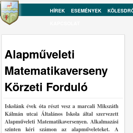
HÍREK
ESEMÉNYEK
KÖLESDR
KAPCSOLAT
Alapműveleti
Matematikaverseny
Körzeti Forduló
Iskolánk évek óta részt vesz a marcali Mikszáth
Kálmán utcai Általános Iskola által szervezett
Alapműveleti Matematikaversenyen. Alkalmazási
szinten kéri számon az alapműveleteket. A