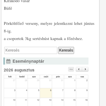
Kirakodó vásár
Büfé
Pörköltfőző verseny, melyre jelentkezni lehet június
8-ig.
a csoportok 3kg sertéshúst kapnak a főzéshez.
Eseménynaptár
2026 augusztus
ma
hét
kedd
sze
csüt
pén
szo
vas
27
28
29
30
31
1
2
3
4
5
6
7
8
9
10
11
12
13
14
15
16