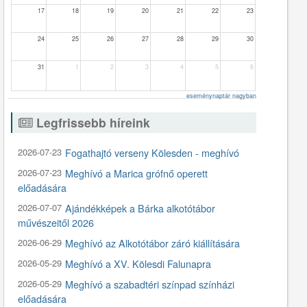
17
18
19
20
21
22
23
24
25
26
27
28
29
30
31
1
2
3
4
5
6
eseménynaptár nagyban
Legfrissebb híreink
2026-07-23
Fogathajtó verseny Kölesden - meghívó
2026-07-23
Meghívó a Marica grófnő operett
előadására
2026-07-07
Ajándékképek a Bárka alkotótábor
művészeitől 2026
2026-06-29
Meghívó az Alkotótábor záró kiállítására
2026-05-29
Meghívó a XV. Kölesdi Falunapra
2026-05-29
Meghívó a szabadtéri színpad színházi
előadására