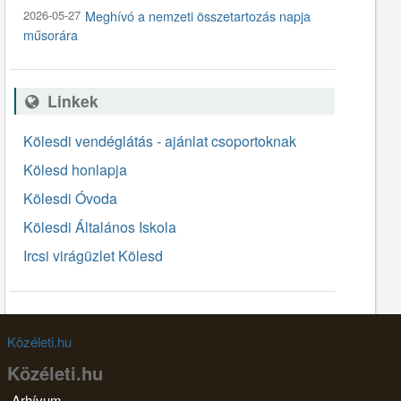
2026-05-27
Meghívó a nemzeti összetartozás napja
műsorára
Linkek
Kölesdi vendéglátás - ajánlat csoportoknak
Kölesd honlapja
Kölesdi Óvoda
Kölesdi Általános Iskola
Ircsi virágüzlet Kölesd
Közéleti.hu
Közéleti.hu
Arhívum