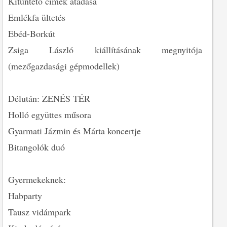
Kitüntető címek átadása
Emlékfa ültetés
Ebéd-Borkút
Zsiga László kiállításának megnyitója
(mezőgazdasági gépmodellek)
Délután: ZENÉS TÉR
Holló együttes műsora
Gyarmati Jázmin és Márta koncertje
Bitangolók duó
Gyermekeknek:
Habparty
Tausz vidámpark