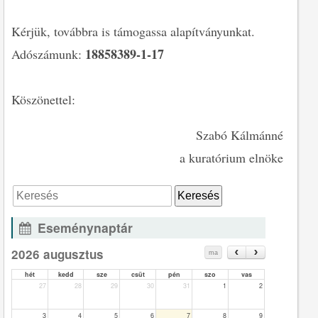
Kérjük, továbbra is támogassa alapítványunkat.
18858389-1-17
Adószámunk:
Köszönettel:
Szabó Kálmánné
a kuratórium elnöke
Eseménynaptár
2026 augusztus
ma
hét
kedd
sze
csüt
pén
szo
vas
27
28
29
30
31
1
2
3
4
5
6
7
8
9