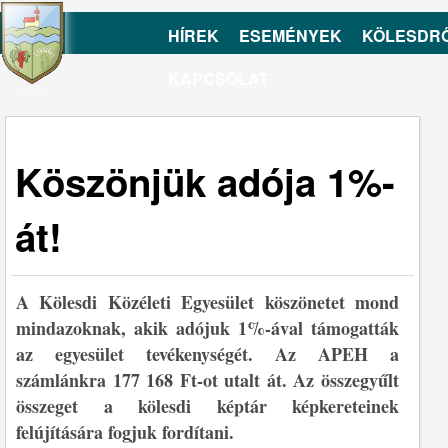
HÍREK
ESEMÉNYEK
KÖLESDR
KAPCSOLAT
Köszönjük adója 1%-
át!
A Kölesdi Közéleti Egyesület köszönetet mond
mindazoknak, akik adójuk 1%-ával támogatták
az egyesület tevékenységét. Az APEH a
számlánkra 177 168 Ft-ot utalt át. Az összegyűlt
összeget a kölesdi képtár képkereteinek
felújítására fogjuk fordítani.