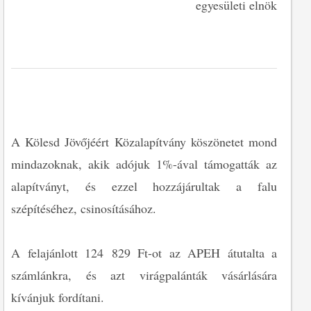
egyesületi elnök
A Kölesd Jövőjéért Közalapítvány köszönetet mond
mindazoknak, akik adójuk 1%-ával támogatták az
alapítványt, és ezzel hozzájárultak a falu
szépítéséhez, csinosításához.
A felajánlott 124 829 Ft-ot az APEH átutalta a
számlánkra, és azt virágpalánták vásárlására
kívánjuk fordítani.