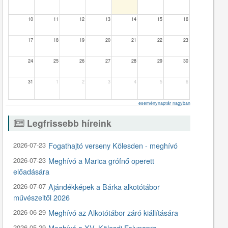
10
11
12
13
14
15
16
17
18
19
20
21
22
23
24
25
26
27
28
29
30
31
1
2
3
4
5
6
eseménynaptár nagyban
Legfrissebb híreink
2026-07-23
Fogathajtó verseny Kölesden - meghívó
2026-07-23
Meghívó a Marica grófnő operett
előadására
2026-07-07
Ajándékképek a Bárka alkotótábor
művészeitől 2026
2026-06-29
Meghívó az Alkotótábor záró kiállítására
2026-05-29
Meghívó a XV. Kölesdi Falunapra