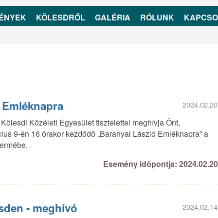
ÉNYEK
KÖLESDRŐL
GALÉRIA
RÓLUNK
KAPCSO
ó Emléknapra
2024.02.20
lesdi Közéleti Egyesület tisztelettel meghívja Önt,
rcius 9-én 16 órakor kezdődő „Baranyai László Emléknapra” a
termébe.
Esemény időpontja: 2024.02.2
sden - meghívó
2024.02.14