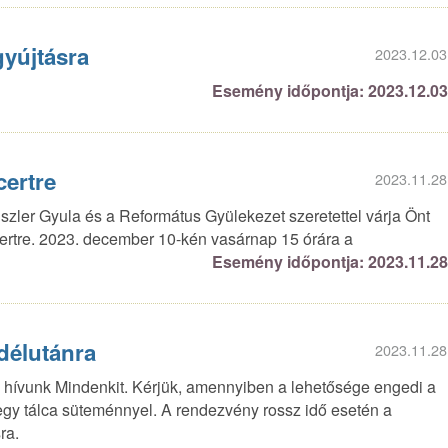
yújtásra
2023.12.03
Esemény időpontja: 2023.12.0
ertre
2023.11.28
zler Gyula és a Református Gyülekezet szeretettel várja Önt
ertre. 2023. december 10-kén vasárnap 15 órára a
Esemény időpontja: 2023.11.2
délutánra
2023.11.28
l hívunk Mindenkit. Kérjük, amennyiben a lehetősége engedi a
egy tálca süteménnyel. A rendezvény rossz idő esetén a
ra.