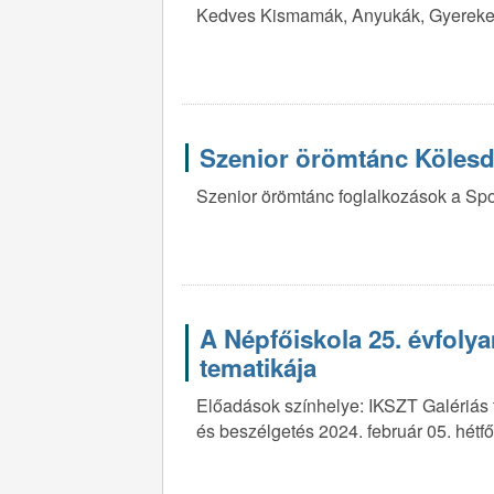
Kedves Kismamák, Anyukák, Gyereke
Szenior örömtánc Köles
Szenior örömtánc foglalkozások a Sp
A Népfőiskola 25. évfolya
tematikája
Előadások színhelye: IKSZT Galériás 
és beszélgetés 2024. február 05. hétfő