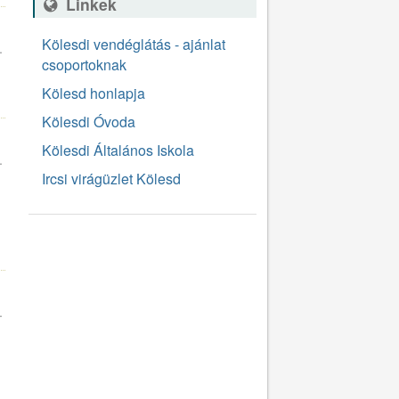
Linkek
Kölesdi vendéglátás - ajánlat
.
csoportoknak
3
Kölesd honlapja
Kölesdi Óvoda
Kölesdi Általános Iskola
.
Ircsi virágüzlet Kölesd
8
.