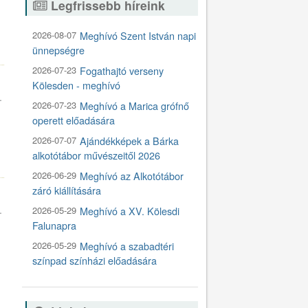
Legfrissebb híreink
2026-08-07
Meghívó Szent István napi
4
ünnepségre
2026-07-23
Fogathajtó verseny
Kölesden - meghívó
.
2026-07-23
Meghívó a Marica grófnő
operett előadására
2026-07-07
Ajándékképek a Bárka
8
alkotótábor művészeitől 2026
2026-06-29
Meghívó az Alkotótábor
záró kiállítására
.
2026-05-29
Meghívó a XV. Kölesdi
Falunapra
2026-05-29
Meghívó a szabadtéri
színpad színházi előadására
5