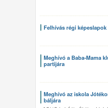
Felhívás régi képeslapok
Meghívó a Baba-Mama klu
partijára
Meghívó az iskola Jótéko
báljára