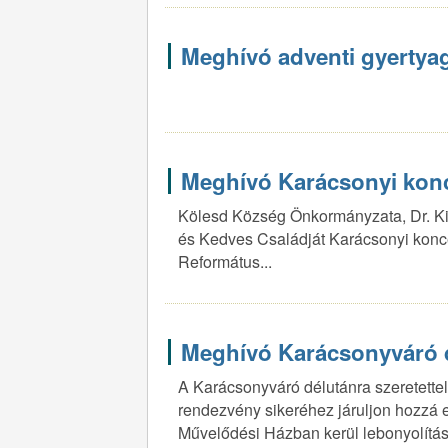
Meghívó adventi gyertyag
Meghívó Karácsonyi konc
Kölesd Község Önkormányzata, Dr. Kis
és Kedves Családját Karácsonyi konc
Református...
Meghívó Karácsonyváró 
A Karácsonyváró délutánra szeretette
rendezvény sikeréhez járuljon hozzá 
Művelődési Házban kerül lebonyolítás