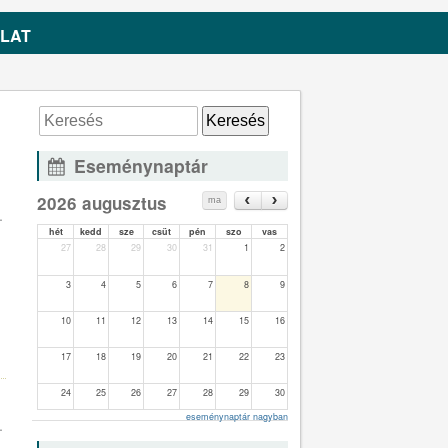
LAT
Eseménynaptár
2026 augusztus
ma
.
hét
kedd
sze
csüt
pén
szo
vas
27
28
29
30
31
1
2
3
4
5
6
7
8
9
10
11
12
13
14
15
16
0
17
18
19
20
21
22
23
24
25
26
27
28
29
30
eseménynaptár nagyban
.
31
1
2
3
4
5
6