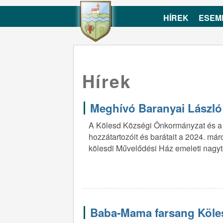
HÍREK
ESEM
Hírek
Meghívó Baranyai Lászl
A Kölesd Községi Önkormányzat és a Kö
hozzátartozóit és barátait a 2024. má
kölesdi Művelődési Ház emeleti nagy
Baba-Mama farsang Köle