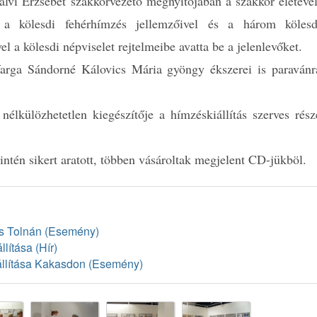
alvi Erzsébet szakkörvezető megnyitójában a szakkör életével
 a kölesdi fehérhímzés jellemzőivel és a három kölesd
el a kölesdi népviselet rejtelmeibe avatta be a jelenlevőket.
Varga Sándorné Kálovics Mária gyöngy ékszerei is paravánr
élkülözhetetlen kiegészítője a hímzéskiállítás szerves rész
ntén sikert aratott, többen vásároltak megjelent CD-jükböl.
ás Tolnán (Esemény)
ítása (Hír)
állítása Kakasdon (Esemény)