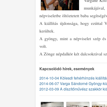
Vargáné Kisf
munkájával,
népviseletbe öltöztetett baba segítségév
A kiállítás újdonsága, hogy ezúttal 
kerültek.
A gyöngy, mint a népviselet szép és n
volt.
A Zönge népdalkör két dalcsokrával szi
Kapcsolódó hírek, események
2014-10-04 Kölesdi fehérhímzés kiállít
2014-06-07 Varga Sándorné Gyöngy-kiáll
2012-03-09 A díszítőművész szakkör ki