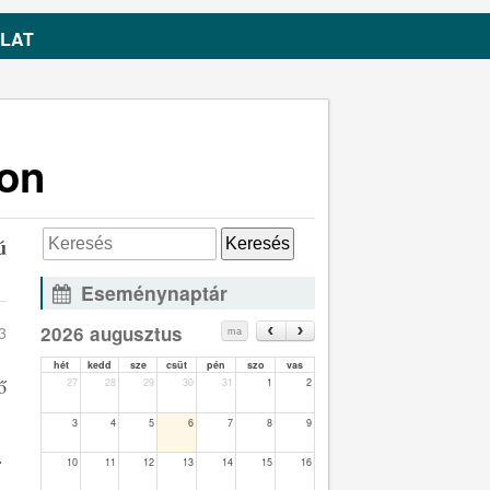
LAT
son
ú
Eseménynaptár
3
2026 augusztus
ma
hét
kedd
sze
csüt
pén
szo
vas
ő
27
28
29
30
31
1
2
3
4
5
6
7
8
9
.
10
11
12
13
14
15
16