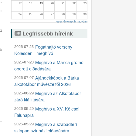
,
17
18
19
20
21
22
23
i
24
25
26
27
28
29
30
eseménynaptár nagyban
31
1
2
3
4
5
6
a
Legfrissebb híreink
2026-07-23
Fogathajtó verseny
e
Kölesden - meghívó
2026-07-23
Meghívó a Marica grófnő
operett előadására
2026-07-07
Ajándékképek a Bárka
alkotótábor művészeitől 2026
2026-06-29
Meghívó az Alkotótábor
záró kiállítására
2026-05-29
Meghívó a XV. Kölesdi
Falunapra
2026-05-29
Meghívó a szabadtéri
színpad színházi előadására