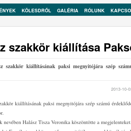
ÉNYEK
KÖLESDRŐL
GALÉRIA
RÓLUNK
KAPCSO
 szakkör kiállítása Pak
z szakkör kiállításának paksi megnyitójára szép szám
2013-10-0
zakkör kiállításának paksi megnyitójára szép számú érdeklőd
or.
k nevében Halász Tisza Veronika köszöntötte a megjelenteket