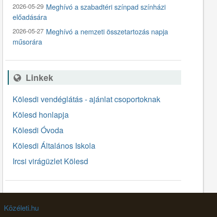
2026-05-29
Meghívó a szabadtéri színpad színházi
előadására
2026-05-27
Meghívó a nemzeti összetartozás napja
műsorára
Linkek
Kölesdi vendéglátás - ajánlat csoportoknak
Kölesd honlapja
Kölesdi Óvoda
Kölesdi Általános Iskola
Ircsi virágüzlet Kölesd
Közéleti.hu