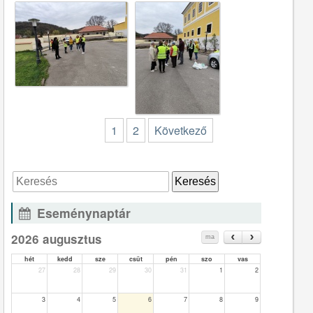
1
2
Következő
Eseménynaptár
2026 augusztus
ma
hét
kedd
sze
csüt
pén
szo
vas
27
28
29
30
31
1
2
3
4
5
6
7
8
9