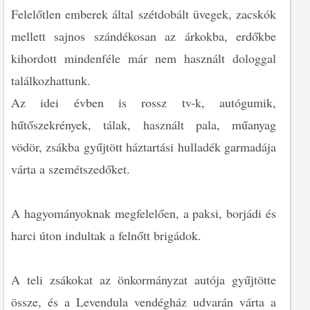
Felelőtlen emberek által szétdobált üvegek, zacskók
mellett sajnos szándékosan az árkokba, erdőkbe
kihordott mindenféle már nem használt dologgal
találkozhattunk.
Az idei évben is rossz tv-k, autógumik,
hűtőszekrények, tálak, használt pala, műanyag
vödör, zsákba gyűjtött háztartási hulladék garmadája
várta a szemétszedőket.
A hagyományoknak megfelelően, a paksi, borjádi és
harci úton indultak a felnőtt brigádok.
A teli zsákokat az önkormányzat autója gyűjtötte
össze, és a Levendula vendégház udvarán várta a