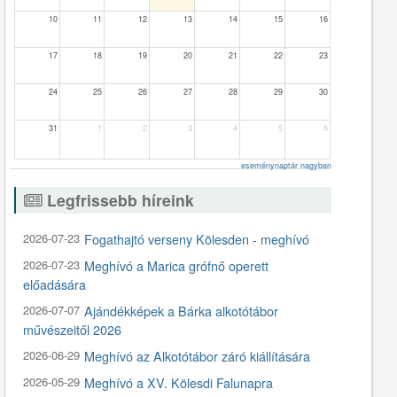
10
11
12
13
14
15
16
17
18
19
20
21
22
23
24
25
26
27
28
29
30
31
1
2
3
4
5
6
eseménynaptár nagyban
Legfrissebb híreink
2026-07-23
Fogathajtó verseny Kölesden - meghívó
2026-07-23
Meghívó a Marica grófnő operett
előadására
2026-07-07
Ajándékképek a Bárka alkotótábor
művészeitől 2026
2026-06-29
Meghívó az Alkotótábor záró kiállítására
2026-05-29
Meghívó a XV. Kölesdi Falunapra