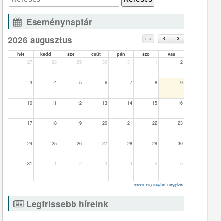
Eseménynaptár
2026 augusztus
ma
hét
kedd
sze
csüt
pén
szo
vas
27
28
29
30
31
1
2
3
4
5
6
7
8
9
10
11
12
13
14
15
16
17
18
19
20
21
22
23
24
25
26
27
28
29
30
31
1
2
3
4
5
6
eseménynaptár nagyban
Legfrissebb híreink