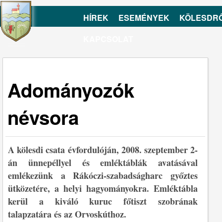
HÍREK
ESEMÉNYEK
KÖLESDR
KAPCSOLAT
Adományozók
névsora
A kölesdi csata évfordulóján, 2008. szeptember 2-
án ünnepéllyel és emléktáblák avatásával
emlékezünk a Rákóczi-szabadságharc győztes
ütközetére, a helyi hagyományokra. Emléktábla
kerül a kiváló kuruc főtiszt szobrának
talapzatára és az Orvoskúthoz.