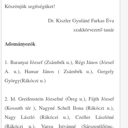
Köszönjük segítségüket!
Dr. Kiszler Gyuláné Farkas Éva
szakkörvezető tanár
Adományozók
1. Baranyai József (Zsámbék u.), Régi János (József
A. u.), Hamar János ( Zsámbék u.), Gergely
György(Rákóczi u.)
2. Id. Greifenstein Józsefné (Öreg u.), Fájth József
(Kossuth tér ), Nagyné Schell Ilona (Rákóczi u.),
Nagy László (Rákóczi u.), Czeller Lászlóné
(Rákóczi u.), Varga Istvánné (Sárszentlőrinc,