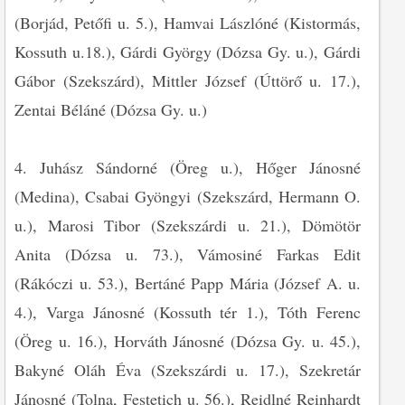
(Borjád, Petőfi u. 5.), Hamvai Lászlóné (Kistormás,
Kossuth u.18.), Gárdi György (Dózsa Gy. u.), Gárdi
Gábor (Szekszárd), Mittler József (Úttörő u. 17.),
Zentai Béláné (Dózsa Gy. u.)
4. Juhász Sándorné (Öreg u.), Hőger Jánosné
(Medina), Csabai Gyöngyi (Szekszárd, Hermann O.
u.), Marosi Tibor (Szekszárdi u. 21.), Dömötör
Anita (Dózsa u. 73.), Vámosiné Farkas Edit
(Rákóczi u. 53.), Bertáné Papp Mária (József A. u.
4.), Varga Jánosné (Kossuth tér 1.), Tóth Ferenc
(Öreg u. 16.), Horváth Jánosné (Dózsa Gy. u. 45.),
Bakyné Oláh Éva (Szekszárdi u. 17.), Szekretár
Jánosné (Tolna, Festetich u. 56.), Reidlné Reinhardt