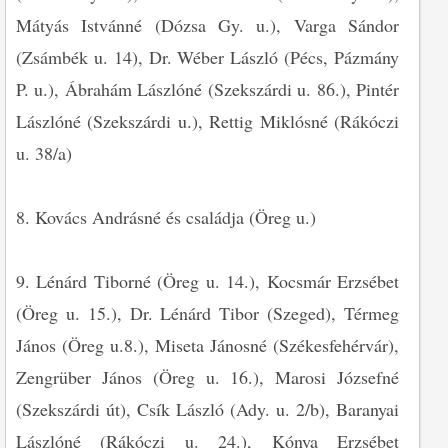
Mátyás Istvánné (Dózsa Gy. u.), Varga Sándor
(Zsámbék u. 14), Dr. Wéber László (Pécs, Pázmány
P. u.), Ábrahám Lászlóné (Szekszárdi u. 86.), Pintér
Lászlóné (Szekszárdi u.), Rettig Miklósné (Rákóczi
u. 38/a)
8. Kovács Andrásné és családja (Öreg u.)
9. Lénárd Tiborné (Öreg u. 14.), Kocsmár Erzsébet
(Öreg u. 15.), Dr. Lénárd Tibor (Szeged), Térmeg
János (Öreg u.8.), Miseta Jánosné (Székesfehérvár),
Zengrüber János (Öreg u. 16.), Marosi Józsefné
(Szekszárdi út), Csík László (Ady. u. 2/b), Baranyai
Lászlóné (Rákóczi u. 24.), Kónya Erzsébet