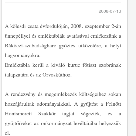
2008-07-13
A kölesdi csata évfordulóján, 2008. szeptember 2-án
ünnepéllyel és emléktáblák avatásával emlékezünk a
Rákóczi-szabadságharc győztes ütközetére, a helyi
hagyományokra.
Emléktábla kerül a kiváló kuruc főtiszt szobrának
talapzatára és az Orvoskúthoz.
A rendezvény és megemlékezés költségeihez sokan
hozzájárultak adományaikkal. A gyűjtést a Felnőtt
Honismereti Szakkör tagjai végezték, és a
gyűjtőíveket az önkormányzat levéltárába helyezzük
el.