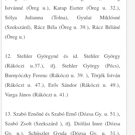
Istvánné (Öreg u.), Karap Eszter (Öreg u. 32.),
Sólya Julianna (Tolna), Gyulai Miklósné
(Szekszárd), Rácz Béla (Öreg u. 39.), Rácz Béláné
(Öreg u.)
12. Stehler Györgyné és id. Stehler György
(Rákóczi u.37.), ifj. Stehler György (Pécs),
Burnyóczky Ferenc (Rákóczi u. 39. ), Törjék István
(Rákóczi u. 47.), Erős Sándor (Rákóczi u. 49.),
Varga János (Rákóczi u. 41.)
13. Szabó Ernőné és Szabó Ernő (Dózsa Gy. u. 51.),
Szabó Zsolt (Szekszárd ), ifj. Diófási Imre (Dózsa
Gy. u.), Schüszler Gyula (Dózsa Gy. u. 31.),