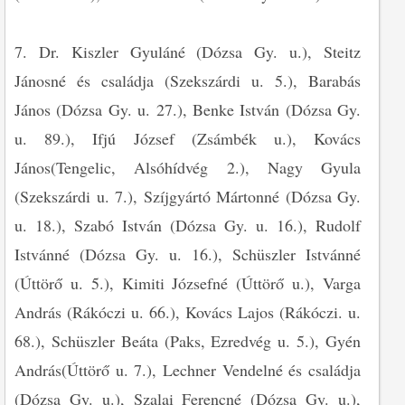
7. Dr. Kiszler Gyuláné (Dózsa Gy. u.), Steitz
Jánosné és családja (Szekszárdi u. 5.), Barabás
János (Dózsa Gy. u. 27.), Benke István (Dózsa Gy.
u. 89.), Ifjú József (Zsámbék u.), Kovács
János(Tengelic, Alsóhídvég 2.), Nagy Gyula
(Szekszárdi u. 7.), Szíjgyártó Mártonné (Dózsa Gy.
u. 18.), Szabó István (Dózsa Gy. u. 16.), Rudolf
Istvánné (Dózsa Gy. u. 16.), Schüszler Istvánné
(Úttörő u. 5.), Kimiti Józsefné (Úttörő u.), Varga
András (Rákóczi u. 66.), Kovács Lajos (Rákóczi. u.
68.), Schüszler Beáta (Paks, Ezredvég u. 5.), Gyén
András(Úttörő u. 7.), Lechner Vendelné és családja
(Dózsa Gy. u.), Szalai Ferencné (Dózsa Gy. u.),