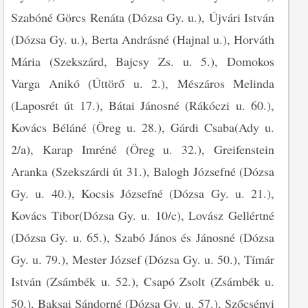
Szabóné Görcs Renáta (Dózsa Gy. u.), Újvári István
(Dózsa Gy. u.), Berta Andrásné (Hajnal u.), Horváth
Mária (Szekszárd, Bajcsy Zs. u. 5.), Domokos
Varga Anikó (Úttörő u. 2.), Mészáros Melinda
(Laposrét út 17.), Bátai Jánosné (Rákóczi u. 60.),
Kovács Béláné (Öreg u. 28.), Gárdi Csaba(Ady u.
2/a), Karap Imréné (Öreg u. 32.), Greifenstein
Aranka (Szekszárdi út 31.), Balogh Józsefné (Dózsa
Gy. u. 40.), Kocsis Józsefné (Dózsa Gy. u. 21.),
Kovács Tibor(Dózsa Gy. u. 10/c), Lovász Gellértné
(Dózsa Gy. u. 65.), Szabó János és Jánosné (Dózsa
Gy. u. 79.), Mester József (Dózsa Gy. u. 50.), Tímár
István (Zsámbék u. 52.), Csapó Zsolt (Zsámbék u.
50.), Baksai Sándorné (Dózsa Gy. u. 57.), Szőcsényi