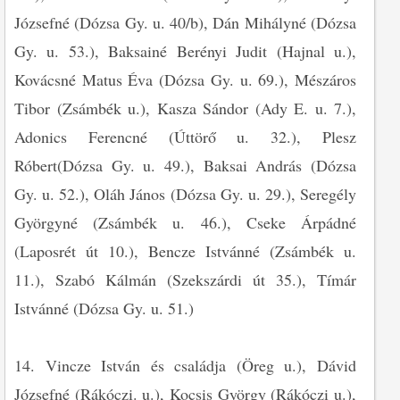
Józsefné (Dózsa Gy. u. 40/b), Dán Mihályné (Dózsa
Gy. u. 53.), Baksainé Berényi Judit (Hajnal u.),
Kovácsné Matus Éva (Dózsa Gy. u. 69.), Mészáros
Tibor (Zsámbék u.), Kasza Sándor (Ady E. u. 7.),
Adonics Ferencné (Úttörő u. 32.), Plesz
Róbert(Dózsa Gy. u. 49.), Baksai András (Dózsa
Gy. u. 52.), Oláh János (Dózsa Gy. u. 29.), Seregély
Györgyné (Zsámbék u. 46.), Cseke Árpádné
(Laposrét út 10.), Bencze Istvánné (Zsámbék u.
11.), Szabó Kálmán (Szekszárdi út 35.), Tímár
Istvánné (Dózsa Gy. u. 51.)
14. Vincze István és családja (Öreg u.), Dávid
Józsefné (Rákóczi. u.), Kocsis György (Rákóczi u.),