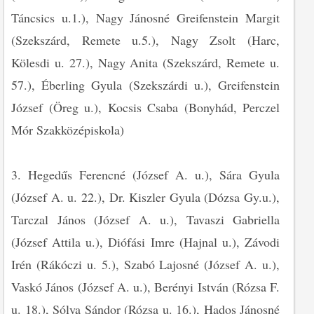
Táncsics u.1.), Nagy Jánosné Greifenstein Margit
(Szekszárd, Remete u.5.), Nagy Zsolt (Harc,
Kölesdi u. 27.), Nagy Anita (Szekszárd, Remete u.
57.), Éberling Gyula (Szekszárdi u.), Greifenstein
József (Öreg u.), Kocsis Csaba (Bonyhád, Perczel
Mór Szakközépiskola)
3. Hegedűs Ferencné (József A. u.), Sára Gyula
(József A. u. 22.), Dr. Kiszler Gyula (Dózsa Gy.u.),
Tarczal János (József A. u.), Tavaszi Gabriella
(József Attila u.), Diófási Imre (Hajnal u.), Závodi
Irén (Rákóczi u. 5.), Szabó Lajosné (József A. u.),
Vaskó János (József A. u.), Berényi István (Rózsa F.
u. 18.), Sólya Sándor (Rózsa u. 16.), Hados Jánosné