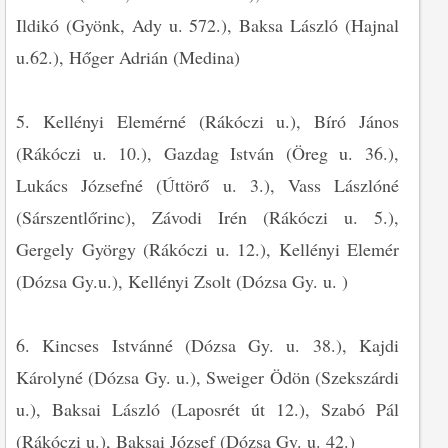
Ildikó (Gyönk, Ady u. 572.), Baksa László (Hajnal
u.62.), Hőger Adrián (Medina)
5. Kellényi Elemérné (Rákóczi u.), Bíró János
(Rákóczi u. 10.), Gazdag István (Öreg u. 36.),
Lukács Józsefné (Úttörő u. 3.), Vass Lászlóné
(Sárszentlőrinc), Závodi Irén (Rákóczi u. 5.),
Gergely György (Rákóczi u. 12.), Kellényi Elemér
(Dózsa Gy.u.), Kellényi Zsolt (Dózsa Gy. u. )
6. Kincses Istvánné (Dózsa Gy. u. 38.), Kajdi
Károlyné (Dózsa Gy. u.), Sweiger Ödön (Szekszárdi
u.), Baksai László (Laposrét út 12.), Szabó Pál
(Rákóczi u.), Baksai József (Dózsa Gy. u. 42.)