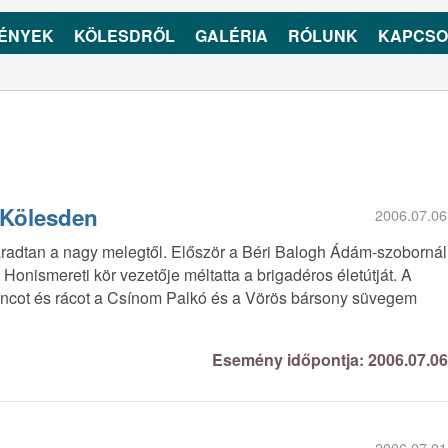
ÉNYEK
KÖLESDRŐL
GALÉRIA
RÓLUNK
KAPCSO
 Kölesden
2006.07.06
fáradtan a nagy melegtől. Először a Béri Balogh Ádám-szobornál
 Honismereti kör vezetője méltatta a brigadéros életútját. A
ancot és rácot a Csínom Palkó és a Vörös bársony süvegem
Esemény időpontja: 2006.07.0
2006.07.01