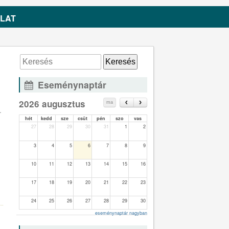
LAT
Eseménynaptár
2026 augusztus
ma
.
hét
kedd
sze
csüt
pén
szo
vas
27
28
29
30
31
1
2
3
4
5
6
7
8
9
10
11
12
13
14
15
16
6
17
18
19
20
21
22
23
24
25
26
27
28
29
30
eseménynaptár nagyban
31
1
2
3
4
5
6
.