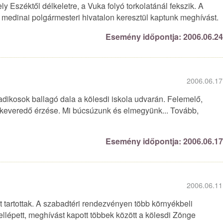
 Eszéktől délkeletre, a Vuka folyó torkolatánál fekszik. A
a medinai polgármesteri hivatalon keresztül kaptunk meghívást.
Esemény időpontja: 2006.06.2
2006.06.17
cadikosok ballagó dala a kölesdi iskola udvarán. Felemelő,
 keveredő érzése. Mi búcsúzunk és elmegyünk... Tovább,
Esemény időpontja: 2006.06.1
2006.06.11
 tartottak. A szabadtéri rendezvényen több környékbeli
ellépett, meghívást kapott többek között a kölesdi Zönge