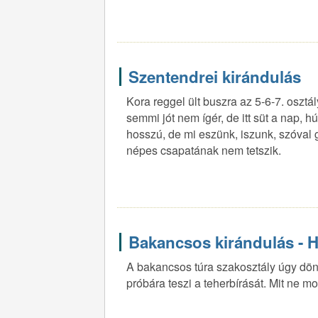
Szentendrei kirándulás
Kora reggel ült buszra az 5-6-7. osztá
semmi jót nem ígér, de itt süt a nap, 
hosszú, de mi eszünk, iszunk, szóval
népes csapatának nem tetszik.
Bakancsos kirándulás - 
A bakancsos túra szakosztály úgy dönt
próbára teszi a teherbírását. Mit ne mo