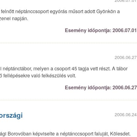
és felnőtt néptánccsoport egyórás műsort adott Gyönkön a
enei napján.
Esemény időpontja: 2006.07.0
2006.06.27
sdi néptánctábor, melyen a csoport 45 tagja vett részt. A tábor
 fellépésekre való felkészülés volt.
Esemény időpontja: 2006.06.2
országi
2006.06.24
gi Borovóban képviselte a néptánccsoport faluját, Kölesdet.