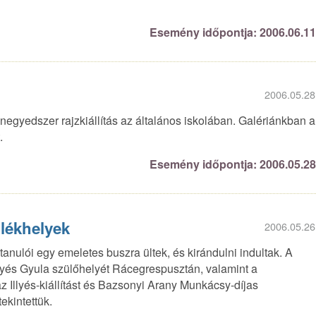
Esemény időpontja: 2006.06.1
2006.05.28
egyedszer rajzkiállítás az általános iskolában. Galériánkban a
.
Esemény időpontja: 2006.05.2
mlékhelyek
2006.05.26
tanulói egy emeletes buszra ültek, és kirándulni indultak. A
llyés Gyula szülőhelyét Rácegrespusztán, valamint a
az Illyés-kiállítást és Bazsonyi Arany Munkácsy-díjas
ekintettük.