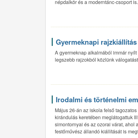
népdalkör és a moderntánc-csoport is.
Gyermeknapi rajzkiállítás
A gyermeknap alkalmából immár nyílt n
legszebb rajzokból közlünk válogatást
Irodalmi és történelmi e
Május 26-án az iskola felső tagozatos 
kirándulás keretében meglátogattuk I
simontornyai és az ozorai várat, ahol 
festőművész állandó kiállítását is megt