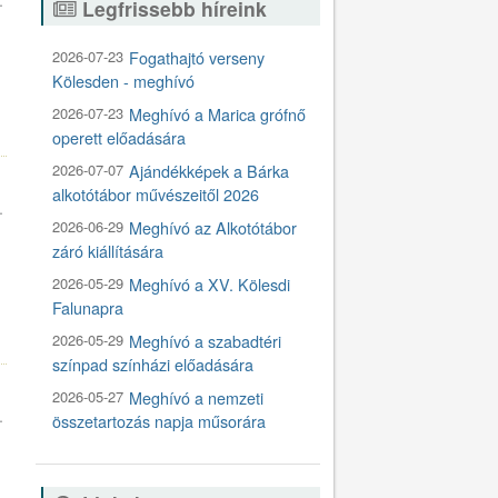
Legfrissebb híreink
2026-07-23
Fogathajtó verseny
Kölesden - meghívó
1
2026-07-23
Meghívó a Marica grófnő
operett előadására
2026-07-07
Ajándékképek a Bárka
alkotótábor művészeitől 2026
.
2026-06-29
Meghívó az Alkotótábor
záró kiállítására
2026-05-29
Meghívó a XV. Kölesdi
Falunapra
7
2026-05-29
Meghívó a szabadtéri
színpad színházi előadására
2026-05-27
Meghívó a nemzeti
.
összetartozás napja műsorára