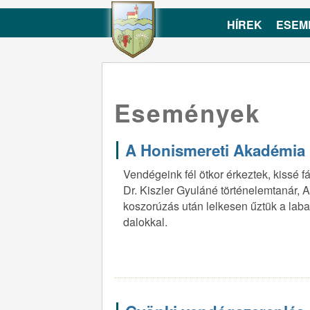
HÍREK
ESEM
Események
A Honismereti Akadémia
Vendégeink fél ötkor érkeztek, kissé 
Dr. Kiszler Gyuláné történelemtanár, A
koszorúzás után lelkesen űztük a lab
dalokkal.