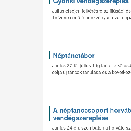
Gyönki vendégszereplés
Július elsején felkérésre az ifjúsági 
Térzene című rendezvénysorozat népz
Néptánctábor
Június 27-től július 1-ig tartott a köle
célja új táncok tanulása és a következő
A néptánccsoport horvát
vendégszereplése
Június 24-én, szombaton a horvátorszá