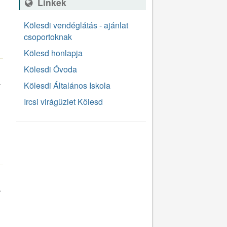
Linkek
Kölesdi vendéglátás - ajánlat
csoportoknak
4
Kölesd honlapja
Kölesdi Óvoda
.
Kölesdi Általános Iskola
Ircsi virágüzlet Kölesd
7
.