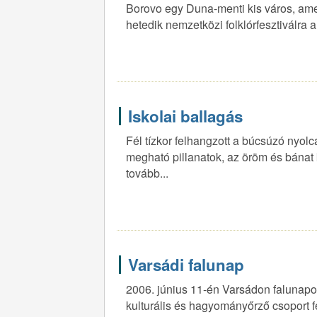
Borovo egy Duna-menti kis város, amely
hetedik nemzetközi folklórfesztiválra 
Iskolai ballagás
Fél tízkor felhangzott a búcsúzó nyol
megható pillanatok, az öröm és bánat
tovább...
Varsádi falunap
2006. június 11-én Varsádon falunapot
kulturális és hagyományőrző csoport f