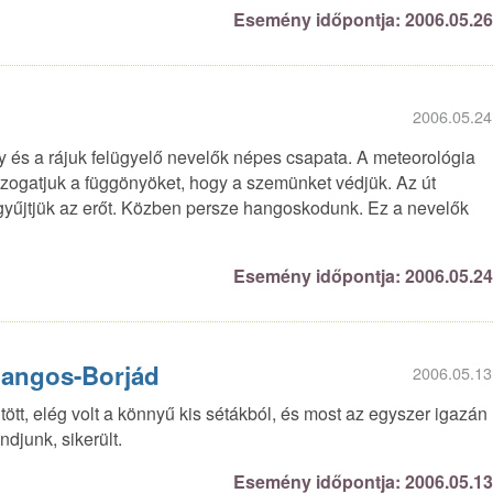
Esemény időpontja: 2006.05.2
2006.05.24
ly és a rájuk felügyelő nevelők népes csapata. A meteorológia
húzogatjuk a függönyöket, hogy a szemünket védjük. Az út
 gyűjtjük az erőt. Közben persze hangoskodunk. Ez a nevelők
Esemény időpontja: 2006.05.2
Hangos-Borjád
2006.05.13
ött, elég volt a könnyű kis sétákból, és most az egyszer igazán
ndjunk, sikerült.
Esemény időpontja: 2006.05.1