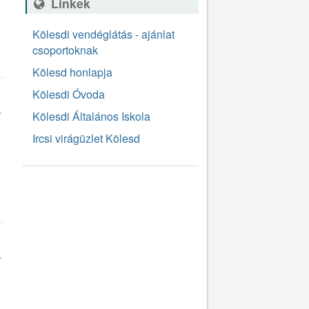
Linkek
Kölesdi vendéglátás - ajánlat
5
csoportoknak
Kölesd honlapja
Kölesdi Óvoda
.
Kölesdi Általános Iskola
Ircsi virágüzlet Kölesd
4
.