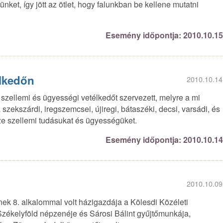
sünket, így jött az ötlet, hogy falunkban be kellene mutatni
Esemény időpontja: 2010.10.1
élkedőn
2010.10.14
szellemi és ügyességi vetélkedőt szervezett, melyre a mi
szekszárdi, iregszemcsei, újiregi, bátaszéki, decsi, varsádi, és
ze szellemi tudásukat és ügyességüket.
Esemény időpontja: 2010.10.1
2010.10.09
k 8. alkalommal volt házigazdája a Kölesdi Közéleti
Székelyföld népzenéje és Sárosi Bálint gyűjtőmunkája,