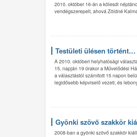
2010. október 16-án a kölesdi néptá
vendégszerepelt, ahová Zöldné Kalmá
Testületi ülésen történt…
A 2010. októberi helyhatósági választ
15. napján 19 órakor a Művelődési Ház 
a választástól számított 15 napon belü
legidősebb képviselő vezeti, és lebony
Gyönki szövő szakkör kiá
2008-ban a gyönki szövő szakkör kiáll