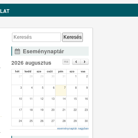
LAT
Eseménynaptár
2026 augusztus
ma
.
hét
kedd
sze
csüt
pén
szo
vas
27
28
29
30
31
1
2
3
4
5
6
7
8
9
10
11
12
13
14
15
16
0
17
18
19
20
21
22
23
24
25
26
27
28
29
30
eseménynaptár nagyban
.
31
1
2
3
4
5
6