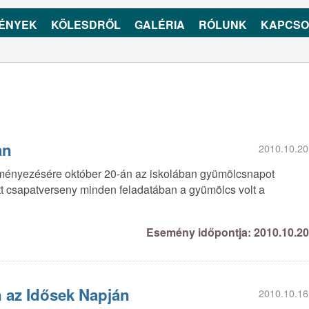
ÉNYEK
KÖLESDRŐL
GALÉRIA
RÓLUNK
KAPCSO
an
2010.10.20
ményezésére október 20-án az iskolában gyümölcsnapot
ett csapatverseny minden feladatában a gyümölcs volt a
Esemény időpontja: 2010.10.2
 az Idősek Napján
2010.10.16