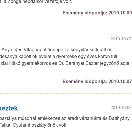
, a Zönge népdalkör vezetője volt.
Esemény időpontja: 2010.10.0
2010.10.07
Anyatejes Világnapot ünnepelt a könyvtár kulturált és
esanya kapott oklevelet a gyermeke egy éves koron túli
szlai Ildikó gyermekorvos és Dr. Baranyai Eszter jegyzőnő adta
Esemény időpontja: 2010.10.0
keztek
2010.10.06
 osztálya műsorral emlékezett az aradi vértanúkra és Batthyány
Falkai Gyuláné osztályfőnök volt.