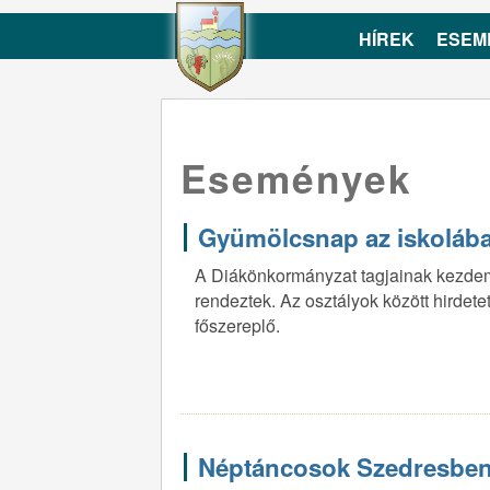
HÍREK
ESEM
Események
Gyümölcsnap az iskoláb
A Diákönkormányzat tagjainak kezde
rendeztek. Az osztályok között hirdet
főszereplő.
Néptáncosok Szedresben