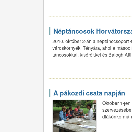
Néptáncosok Horvátorsz
2010. október 2-án a néptánccsoport 
városkörnyéki Tényára, ahol a második k
táncosokkal, kísérőkkel és Balogh Att
A pákozdi csata napján
Október 1-jén
szervezésében
diákönkormányz