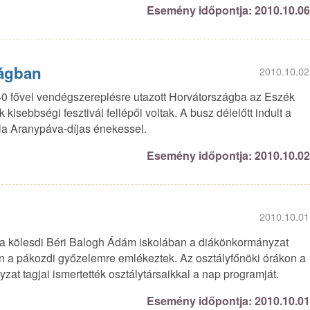
Esemény időpontja: 2010.10.0
ágban
2010.10.02
40 fővel vendégszereplésre utazott Horvátországba az Eszék
isebbségi fesztivál fellépői voltak. A busz délelőtt indult a
ila Aranypáva-díjas énekessel.
Esemény időpontja: 2010.10.0
2010.10.01
 a kölesdi Béri Balogh Ádám iskolában a diákönkormányzat
 a pákozdi győzelemre emlékeztek. Az osztályfőnöki órákon a
at tagjai ismertették osztálytársaikkal a nap programját.
Esemény időpontja: 2010.10.0