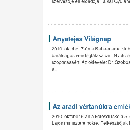
szervezője és előadója Falkai Gyuláné
Anyatejes Világnap
2010. október 7-én a Baba-mama klub 
barátságos vendéglátásában. Nyolc éd
szoptatásáért. Az oklevelet Dr. Szobo
át.
Az aradi vértanúkra emlé
2010. október 6-án a kölesdi iskola 5.
Lajos miniszterelnökre. Felkészítőjük 