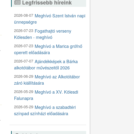
Legfrissebb híreink
2026-08-07
Meghívó Szent István napi
ünnepségre
6
2026-07-23
Fogathajtó verseny
Kölesden - meghívó
2026-07-23
Meghívó a Marica grófnő
.
operett előadására
2026-07-07
Ajándékképek a Bárka
alkotótábor művészeitől 2026
2026-06-29
Meghívó az Alkotótábor
záró kiállítására
2026-05-29
Meghívó a XV. Kölesdi
5
Falunapra
2026-05-29
Meghívó a szabadtéri
színpad színházi előadására
.