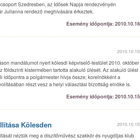
nccsoport Szedresben, az Idősek Napja rendezvényén
r Julianna rendező meghívására érkeztek.
Esemény időpontja: 2010.10.1
2010.10.15
áson mandátumot nyert kölesdi képviselő-testület 2010. október
földszinti kistermében tartotta alakuló ülését. Az alakuló ülést
li időpontra a polgármester hívja össze; korelnökként a
olításában részt vesz a helyi választási bizottság elnöke is.
Esemény időpontja: 2010.10.1
llítása Kölesden
2010.10.15
ítását néztük meg a díszítőművész szakkör és nyugdíjas klub