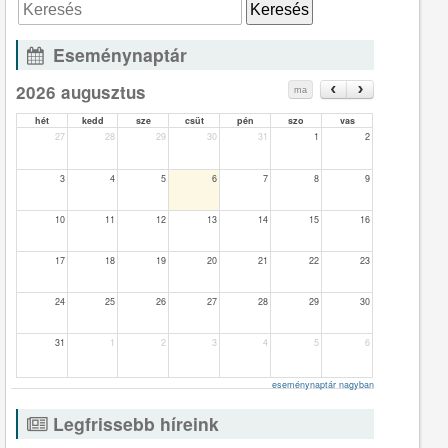
Eseménynaptár
2026 augusztus
ma
hét
kedd
sze
csüt
pén
szo
vas
27
28
29
30
31
1
2
3
4
5
6
7
8
9
10
11
12
13
14
15
16
17
18
19
20
21
22
23
24
25
26
27
28
29
30
31
1
2
3
4
5
6
eseménynaptár nagyban
Legfrissebb híreink