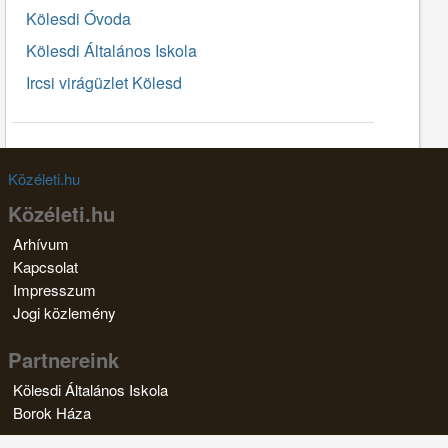
Kölesdi Óvoda
Kölesdi Általános Iskola
Ircsi virágüzlet Kölesd
Közéleti.hu
Közéleti.hu
Arhívum
Kapcsolat
Impresszum
Jogi közlemény
Partnereink
Kölesdi Általános Iskola
Borok Háza