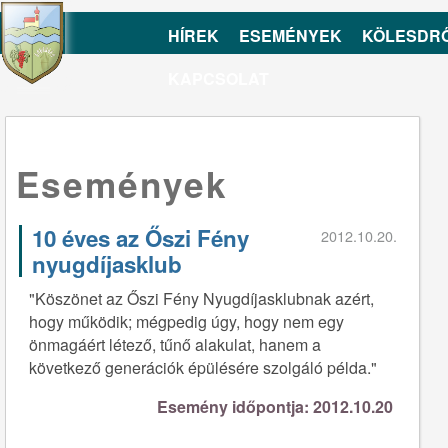
HÍREK
ESEMÉNYEK
KÖLESDR
KAPCSOLAT
Események
10 éves az Őszi Fény
2012.10.20.
nyugdíjasklub
"Köszönet az Őszi Fény Nyugdíjasklubnak azért,
hogy működik; mégpedig úgy, hogy nem egy
önmagáért létező, tűnő alakulat, hanem a
következő generációk épülésére szolgáló példa."
Esemény időpontja: 2012.10.20