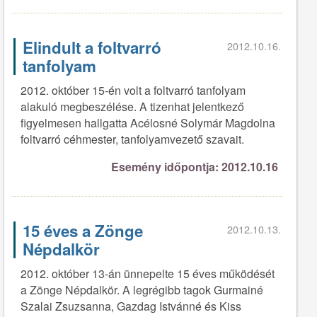
Elindult a foltvarró
2012.10.16.
tanfolyam
2012. október 15-én volt a foltvarró tanfolyam
alakuló megbeszélése. A tizenhat jelentkező
figyelmesen hallgatta Acélosné Solymár Magdolna
foltvarró céhmester, tanfolyamvezető szavait.
Esemény időpontja: 2012.10.16
15 éves a Zönge
2012.10.13.
Népdalkör
2012. október 13-án ünnepelte 15 éves működését
a Zönge Népdalkör. A legrégibb tagok Gurmainé
Szalai Zsuzsanna, Gazdag Istvánné és Kiss