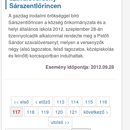
Sárszentlőrincen
A gazdag irodalmi örökséggel bíró
Sárszentlőrincen a község önkormányzata és a
helyi általános iskola 2012. szeptember 28-án
tizennyolcadik alkalommal rendezte meg a Petőfi
Sándor szavalóversenyt, melyen a versenyzők
négy (alsó tagozatos, felső tagozatos, középiskolás
és felnőtt) korcsoportban indulhattak.
Esemény időpontja: 2012.09.28
<< első
< előző
113
114
115
116
117
118
119
120
121
következő >
utolsó >>