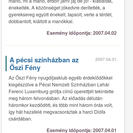
manó, mi a manó, erdőn járni jaj de jó! - kiabálták,
énekelték. A közönséget jókedvre derítették, a
gyereksereg együtt énekelt, tapsolt, verte a térdét,
dobbantott, kiáltott a manókkal.
Esemény időpontja: 2007.04.02
A pécsi színházban az
2007.04.01.
Őszi Fény
Az Őszi Fény nyugdíjasklub egyéb érdeklődőkkel
kiegészülve a Pécsi Nemzeti Színházban Lehár
Ferenc Luxemburg grófja című operettjét tekintette
meg három felvonásban. Az előadás délután
háromkor kezdődött, és több mint három órás volt,
így hát hazafelé megvacsoráztak a harci Diófa
csárdában.
Esemény időpontja: 2007.04.01