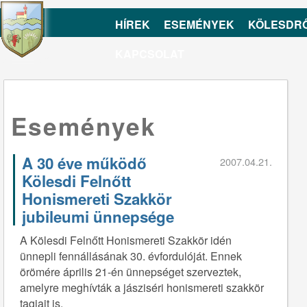
HÍREK
ESEMÉNYEK
KÖLESDR
KAPCSOLAT
Események
A 30 éve működő
2007.04.21.
Kölesdi Felnőtt
Honismereti Szakkör
jubileumi ünnepsége
A Kölesdi Felnőtt Honismereti Szakkör idén
ünnepli fennállásának 30. évfordulóját. Ennek
örömére április 21-én ünnepséget szerveztek,
amelyre meghívták a jásziséri honismereti szakkör
tagjait is.