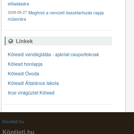
előadására
2026-05-27
Meghívó a nemzeti összetartozás napja
műsorára
Linkek
Kölesdi vendéglátás - ajánlat csoportoknak
Kölesd honlapja
Kölesdi Óvoda
Kölesdi Általános Iskola
Ircsi virágüzlet Kölesd
Közéleti.hu
Közéleti.hu