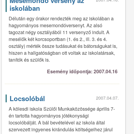
Mesemondó verseny az
iskolában
Délután egy órakor rendezték meg az iskolában a
hagyományos mesemondóversenyt. Az alsó
tagozat négy osztályából 11 versenyző indult. A
mesélők két korcsoportban (1. és 2., ill. 3. és 4.
osztály) mérték össze tudásukat és bátorságukat is,
hiszen a hallgatóságban ott voltak az iskolatársak,
tanítók és szülők is.
Esemény időpontja: 2007.04.16
Locsolóbál
2007.04.07.
A kölesdi iskola Szülői Munkaközössége április 7-
én tartotta hagyományos jótékonysági
locsolóbálját. A bál bevételével az iskola által
szervezett ingyenes kirándulás költségeihez járul