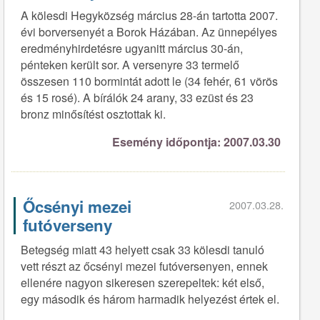
A kölesdi Hegyközség március 28-án tartotta 2007.
évi borversenyét a Borok Házában. Az ünnepélyes
eredményhirdetésre ugyanitt március 30-án,
pénteken került sor. A versenyre 33 termelő
összesen 110 bormintát adott le (34 fehér, 61 vörös
és 15 rosé). A bírálók 24 arany, 33 ezüst és 23
bronz minősítést osztottak ki.
Esemény időpontja: 2007.03.30
Őcsényi mezei
2007.03.28.
futóverseny
Betegség miatt 43 helyett csak 33 kölesdi tanuló
vett részt az őcsényi mezei futóversenyen, ennek
ellenére nagyon sikeresen szerepeltek: két első,
egy második és három harmadik helyezést értek el.