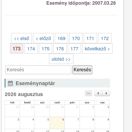
Esemény időpontja: 2007.03.28
<< első
< előző
169
170
171
172
173
174
175
176
177
következő >
utolsó >>
Eseménynaptár
2026 augusztus
ma
hét
kedd
sze
csüt
pén
szo
vas
27
28
29
30
31
1
2
3
4
5
6
7
8
9
10
11
12
13
14
15
16