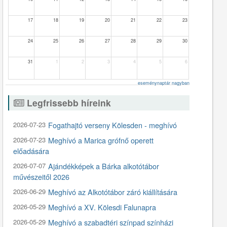
17
18
19
20
21
22
23
24
25
26
27
28
29
30
31
1
2
3
4
5
6
eseménynaptár nagyban
Legfrissebb híreink
2026-07-23
Fogathajtó verseny Kölesden - meghívó
2026-07-23
Meghívó a Marica grófnő operett
előadására
2026-07-07
Ajándékképek a Bárka alkotótábor
művészeitől 2026
2026-06-29
Meghívó az Alkotótábor záró kiállítására
2026-05-29
Meghívó a XV. Kölesdi Falunapra
2026-05-29
Meghívó a szabadtéri színpad színházi