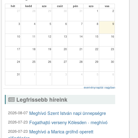
hét
kedd
sze
csüt
pén
szo
vas
27
28
29
30
31
1
2
3
4
5
6
7
8
9
10
11
12
13
14
15
16
17
18
19
20
21
22
23
24
25
26
27
28
29
30
31
1
2
3
4
5
6
eseménynaptár nagyban
Legfrissebb híreink
2026-08-07
Meghívó Szent István napi ünnepségre
2026-07-23
Fogathajtó verseny Kölesden - meghívó
2026-07-23
Meghívó a Marica grófnő operett
előadására