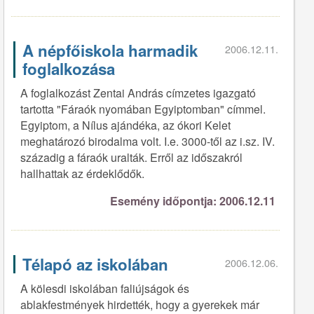
A népfőiskola harmadik
2006.12.11.
foglalkozása
A foglalkozást Zentai András címzetes igazgató
tartotta "Fáraók nyomában Egyiptomban" címmel.
Egyiptom, a Nílus ajándéka, az ókori Kelet
meghatározó birodalma volt. I.e. 3000-től az i.sz. IV.
századig a fáraók uralták. Erről az időszakról
hallhattak az érdeklődők.
Esemény időpontja: 2006.12.11
Télapó az iskolában
2006.12.06.
A kölesdi iskolában faliújságok és
ablakfestmények hirdették, hogy a gyerekek már