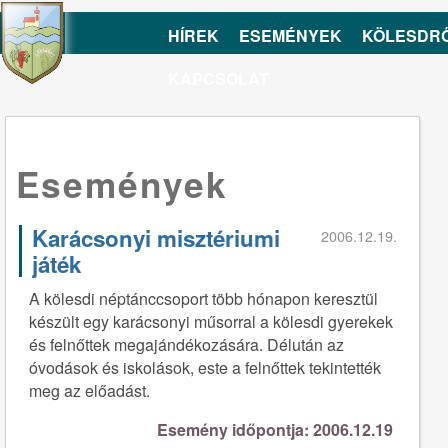
HÍREK
ESEMÉNYEK
KÖLESDR
KAPCSOLAT
Események
Karácsonyi misztériumi
2006.12.19.
játék
A kölesdi néptánccsoport több hónapon keresztül
készült egy karácsonyi műsorral a kölesdi gyerekek
és felnőttek megajándékozására. Délután az
óvodások és iskolások, este a felnőttek tekintették
meg az előadást.
Esemény időpontja: 2006.12.19