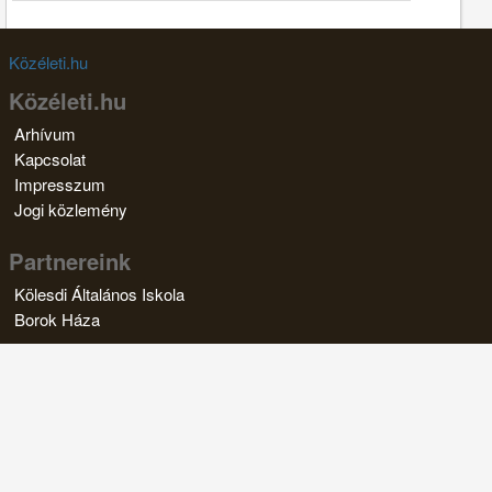
Közéleti.hu
Közéleti.hu
Arhívum
Kapcsolat
Impresszum
Jogi közlemény
Partnereink
Kölesdi Általános Iskola
Borok Háza