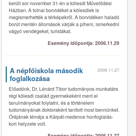
került sor november 31-én a kölesdi Művelődési
Házban. A tolnai borvidéket a kölesdiek is
megismerhették a térképekről. A borvidéken haladó
borút mentén állomások várják a piheni, ismerkedni
vágyó vendégeket, turistákat.
Esemény időpontja: 2006.11.29
A népfőiskola második
2006.11.27.
foglalkozása
Előadónk, Dr. Lénárd Tibor tudományos munkatárs
régi kölesdi család gyermekeként ment el
tanulmányokat folytatni, és a történelem
tudományának doktoraként tanított most bennünket.
Órájának témája a Kárpát-medence honfoglalás-
kori helyzete volt.
Esemény időpontja: 2006.11.27