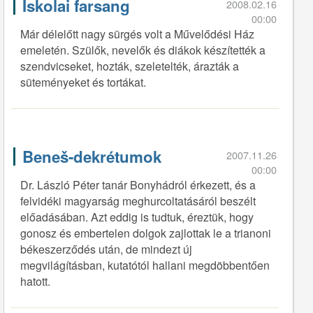
Iskolai farsang
2008.02.16
00:00
Már délelőtt nagy sürgés volt a Művelődési Ház
emeletén. Szülők, nevelők és diákok készítették a
szendvicseket, hozták, szeletelték, árazták a
süteményeket és tortákat.
Beneš-dekrétumok
2007.11.26
00:00
Dr. László Péter tanár Bonyhádról érkezett, és a
felvidéki magyarság meghurcoltatásáról beszélt
előadásában. Azt eddig is tudtuk, éreztük, hogy
gonosz és embertelen dolgok zajlottak le a trianoni
békeszerződés után, de mindezt új
megvilágításban, kutatótól hallani megdöbbentően
hatott.