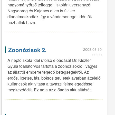
hagyományőrző jelleggel. Iskolánk versenyzői
Nagydorog és Kajdacs ellen is 2-1-re
diadalmaskodtak, így a vándorserleget idén ők
hozhatták haza.
Zoonózisok 2.
2008.03.10
00:00
A népfőiskola idei utolsó előadását Dr. Kiszler
Gyula főállatorvos tartotta a zoonózisokról, vagyis
az állatról emberre terjedő betegségekről. Az
erdős, ligetes, fás, bokros területek avarban áttelelő
kullancsok aktivitása a tavaszi felmelegedéssel
megkezdődik. Ez adta az előadás aktualitását.