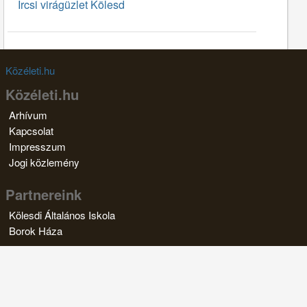
Ircsi virágüzlet Kölesd
Közéleti.hu
Közéleti.hu
Arhívum
Kapcsolat
Impresszum
Jogi közlemény
Partnereink
Kölesdi Általános Iskola
Borok Háza