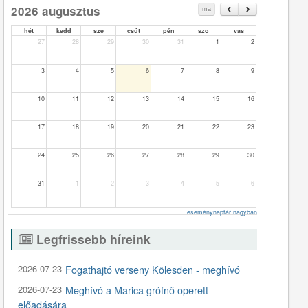
2026 augusztus
ma
hét
kedd
sze
csüt
pén
szo
vas
27
28
29
30
31
1
2
3
4
5
6
7
8
9
10
11
12
13
14
15
16
17
18
19
20
21
22
23
24
25
26
27
28
29
30
31
1
2
3
4
5
6
eseménynaptár nagyban
Legfrissebb híreink
2026-07-23
Fogathajtó verseny Kölesden - meghívó
2026-07-23
Meghívó a Marica grófnő operett
előadására