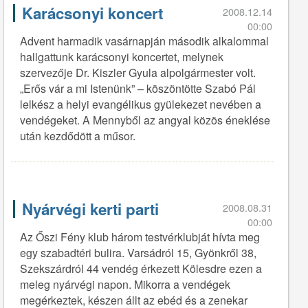
Karácsonyi koncert
2008.12.14
00:00
Advent harmadik vasárnapján második alkalommal
hallgattunk karácsonyi koncertet, melynek
szervezője Dr. Kiszler Gyula alpolgármester volt.
„Erős vár a mi Istenünk” – köszöntötte Szabó Pál
lelkész a helyi evangélikus gyülekezet nevében a
vendégeket. A Mennyből az angyal közös éneklése
után kezdődött a műsor.
Nyárvégi kerti parti
2008.08.31
00:00
Az Őszi Fény klub három testvérklubját hívta meg
egy szabadtéri bulira. Varsádról 15, Gyönkről 38,
Szekszárdról 44 vendég érkezett Kölesdre ezen a
meleg nyárvégi napon. Mikorra a vendégek
megérkeztek, készen állt az ebéd és a zenekar