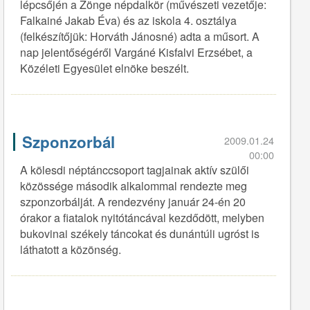
lépcsőjén a Zönge népdalkör (művészeti vezetője:
Falkainé Jakab Éva) és az iskola 4. osztálya
(felkészítőjük: Horváth Jánosné) adta a műsort. A
nap jelentőségéről Vargáné Kisfalvi Erzsébet, a
Közéleti Egyesület elnöke beszélt.
Szponzorbál
2009.01.24
00:00
A kölesdi néptánccsoport tagjainak aktív szülői
közössége második alkalommal rendezte meg
szponzorbálját. A rendezvény január 24-én 20
órakor a fiatalok nyitótáncával kezdődött, melyben
bukovinai székely táncokat és dunántúli ugróst is
láthatott a közönség.