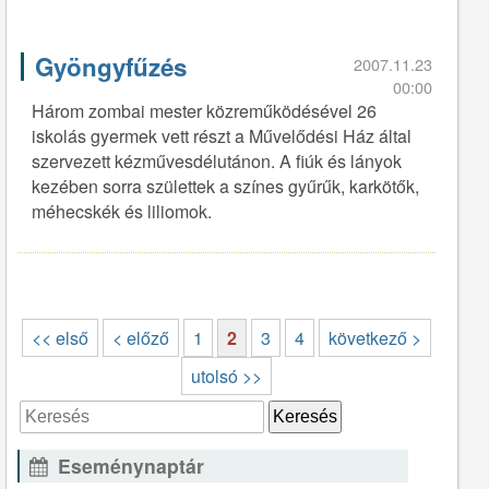
Gyöngyfűzés
2007.11.23
00:00
Három zombai mester közreműködésével 26
iskolás gyermek vett részt a Művelődési Ház által
szervezett kézművesdélutánon. A fiúk és lányok
kezében sorra születtek a színes gyűrűk, karkötők,
méhecskék és liliomok.
<< első
< előző
1
2
3
4
következő >
utolsó >>
Eseménynaptár