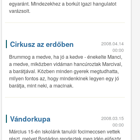
egyaránt. Mindezekhez a borkút igazi hangulatot
varázsolt.
Cirkusz az erdőben
2008.04.14
00:00
Brummog a medve, ha jó a kedve - énekelte Manci,
a medve, miközben vidáman hancúroztak Marcival,
a barátjával. Közben minden gyerek megtudhatta,
milyen fontos az, hogy mindenkinek legyen egy jó
barátja, mint neki, a macinak.
Vándorkupa
2008.03.15
00:00
Március 15-én iskolánk tanulói focimeccsen vettek
részt, melyet Borjádon rendeztek meg idén először