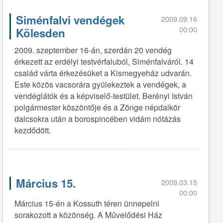
Siménfalvi vendégek
2009.09.16
00:00
Kölesden
2009. szeptember 16-án, szerdán 20 vendég
érkezett az erdélyi testvérfaluból, Siménfalváról. 14
család várta érkezésüket a Kismegyeház udvarán.
Este közös vacsorára gyülekeztek a vendégek, a
vendéglátók és a képviselő-testület. Berényi István
polgármester köszöntője és a Zönge népdalkör
dalcsokra után a borospincében vidám nótázás
kezdődött.
Március 15.
2009.03.15
00:00
Március 15-én a Kossuth téren ünnepelni
sorakozott a közönség. A Művelődési Ház